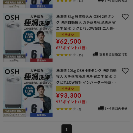
1～3日以内発送
(13)
洗濯機 8kg 設置費込み OSH 2連タン
ク 洗剤自動投入 ガチ落ち極渦洗浄 省
エネ 節水 ラクとれLOW設計 二人暮ら
し ファミリー向け ITW-80A01-W
イチオシ
¥62,500
625ポイント(1倍)
設置希望日指定可能
(25)
洗濯機 10kg OSH 4連タンク 洗剤自動
投入 ガチ落ち極渦洗浄 省エネ 節水 ラ
クとれLOW設計 インバーター搭載 残
り湯で洗濯 二人暮らし ファミリー向
イチオシ
け TCW-100A01-W
¥93,300
933ポイント(1倍)
1～3日以内発送
(6)
1