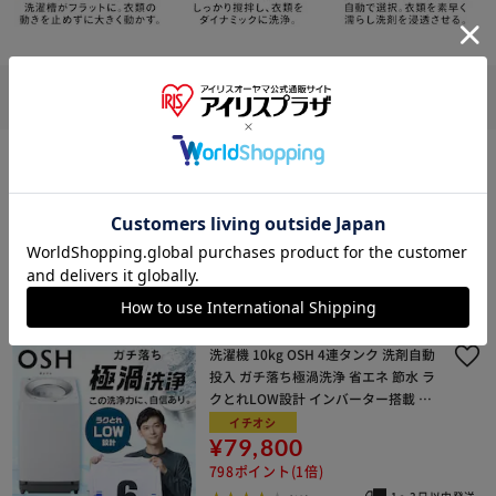
4
件
おすすめ順
絞り込む
洗濯機 7kg OSH 洗剤自動投入 ガチ落
ち極渦洗浄+ すきま時間コース搭載 省
エネ 節水 ラクとれLOW設計 一人暮ら
し ITW-70B01-W ホワイト
イチオシ
¥49,800
498ポイント(1倍)
1～3日以内発送
(13)
洗濯機 10kg OSH 4連タンク 洗剤自動
投入 ガチ落ち極渦洗浄 省エネ 節水 ラ
クとれLOW設計 インバーター搭載 二
人暮らし ファミリー向け TCW-100A0
イチオシ
2-W
¥79,800
798ポイント(1倍)