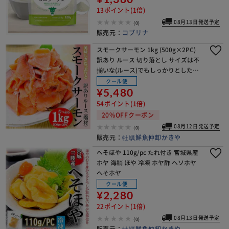
13ポイント(1倍)
08月13日発送予定
(0)
販売元：
コプリナ
スモークサーモン 1kg (500g×2PC)
訳あり ルース 切り落とし サイズは不
揃いな(ルース)でもしっかりとした旨
み スモーク サーモン サラダ オードブ
クール便
ル 燻製 マリネ サンドウィッチ
¥5,480
54ポイント(1倍)
20%OFFクーポン
08月12日発送予定
(0)
販売元：
牡蠣鮮魚仲卸かきや
へそほや 110g/pc たれ付き 宮城県産
ホヤ 海鞘 ほや 冷凍 ホヤ酢 ヘソホヤ
へそホヤ
クール便
¥2,280
22ポイント(1倍)
08月13日発送予定
(0)
販売元：
牡蠣鮮魚仲卸かきや