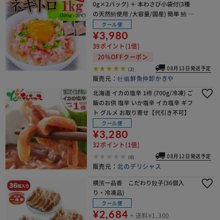
0g×2パック) ＋ 本わさび小袋付(3種
の天然鮪使用 /大容量/国産) 簡単 鮪 マ
グロ ネギトロ丼【代引き不可】
クール便
¥3,980
39ポイント(1倍)
20%OFFクーポン
08月13日発送予定
(2)
販売元：
牡蠣鮮魚仲卸かきや
北海道 イカの塩辛 1樽 (700g/冷凍) ご
飯のお供 塩辛 いか塩辛 イカ塩辛 ギフ
ト グルメ お取り寄せ【代引き不可】
クール便
¥3,280
32ポイント(1倍)
08月12日発送予定
(0)
販売元：
北のデリシャス
横濱一品香 こだわり餃子(36個入
り・冷凍品)
クール便
¥2,684
+ 送料¥1,300