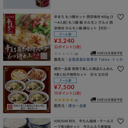
辛まろ もつ鍋セット 西京味噌 400g (3
～4人前) もつ鍋 鍋 ホルモン グルメ 西
京味噌 ホルモン鍋 鍋セット【代引き
不可】
クール便
¥3,240
32ポイント(1倍)
08月28日発送予定
(0)
販売元：
全国産直お取寄せ Tokka -トッカ-
横濱一品香 家族で楽しむ絶品たんめん
4食と餃子焼売セット 熨斗 父の日
クール便
¥7,500
75ポイント(1倍)
08月14日発送予定
(2)
販売元：
横濱一品香
IOR2508 利久 牛たん塩味・テールス
ープ各3個セット 牛たん入り南蛮味