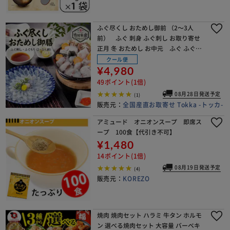
ふぐ尽くし おためし御前 （2～3人
前） ふぐ 刺身 ふぐ刺し お取り寄せ
正月 冬 おためし お中元 ふぐ ふぐ刺
し ふぐ鍋 てっさ てっちり ふぐ料理 高
クール便
級 国産 ギフト お取り寄せ お歳暮 年
¥4,980
49ポイント(1倍)
08月28日発送予定
(1)
販売元：
全国産直お取寄せ Tokka -トッカ-
アミュード オニオンスープ 即席ス
ープ 100食【代引き不可】
¥1,480
14ポイント(1倍)
08月19日発送予定
(4)
販売元：
KOREZO
焼肉 焼肉セット ハラミ 牛タン ホルモ
ン 選べる焼肉セット 大容量 バーベキ