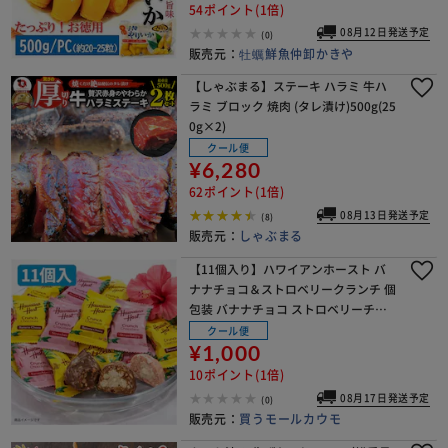
54ポイント(1倍)
08月12日発送予定
(0)
販売元：
牡蠣鮮魚仲卸かきや
【しゃぶまる】ステーキ ハラミ 牛ハ
ラミ ブロック 焼肉 (タレ漬け)500g(25
0g×2)
クール便
¥6,280
62ポイント(1倍)
08月13日発送予定
(8)
※ご確認ください
販売元：
しゃぶまる
【11個入り】ハワイアンホースト バ
カートに入れる
購入手続きへ
ナナチョコ＆ストロベリークランチ 個
包装 バナナチョコ ストロベリーチョ
コ クランチ チョコレート お菓子 スイ
クール便
ーツ ナッツ クランチチョコ (HHバナ
¥1,000
ナストロベリ
10ポイント(1倍)
08月17日発送予定
(0)
販売元：
買うモールカウモ