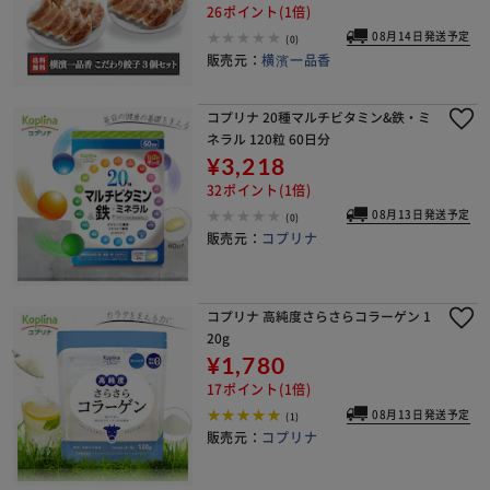
26ポイント(1倍)
08月14日発送予定
(0)
販売元：
横濱一品香
コプリナ 20種マルチビタミン&鉄・ミ
ネラル 120粒 60日分
¥3,218
32ポイント(1倍)
08月13日発送予定
(0)
販売元：
コプリナ
コプリナ 高純度さらさらコラーゲン 1
20g
¥1,780
17ポイント(1倍)
08月13日発送予定
(1)
販売元：
コプリナ