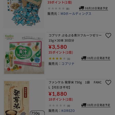
39ポイント(1倍)
08月10日発送予定
(0)
販売元：
MDホールディングス
コプリナ ぷるぷる青汁フルーツゼリー
15g×30本 30日分
¥3,580
35ポイント(1倍)
08月13日発送予定
(1)
販売元：
コプリナ
ファンケル 発芽米 750g 1袋 FANC
L【代引き不可】
¥1,880
18ポイント(1倍)
08月19日発送予定
(0)
販売元：
KOREZO