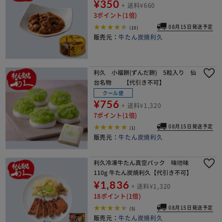
¥350
+ 送料¥660
3ポイント(1倍)
08月15日発送予定
(10)
販売元：
牛たん炭焼利久
利久 小福餅(ずんだ餅) 5粒入り 仙
台名物 【代引き不可】
クール便
¥756
+ 送料¥1,320
7ポイント(1倍)
08月15日発送予定
(1)
販売元：
牛たん炭焼利久
利久冷凍牛たん真空パック 味噌味
110g 牛たん炭焼利久【代引き不可】
¥1,836
+ 送料¥1,320
18ポイント(1倍)
08月15日発送予定
(5)
販売元：
牛たん炭焼利久