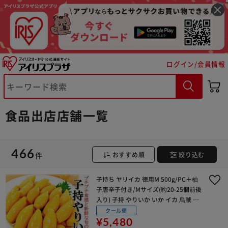
ログイン/会員情報
食品出店店舗一覧
466
件
おすすめ順
絞り込む
子持ち ヤリイカ 徳用M 500g/PC＋柚
子唐辛子付き/Mサイズ(約20-25個前後
入り) 子持 やりいか いか イカ 烏賊 惣
菜 ギフト お取り寄せ プチプチ 食感 咀
クール便
嚼音 ASMR【代引き不可】
¥5,480