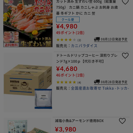
カット済み 生ずわい蟹 600g（総重量
750g） カニ鍋 カニしゃぶ お刺身 お歳
暮 冬ギフト かに カニ 蟹
クール便
¥4,980
49ポイント(1倍)
08月13日発送予定
(2)
販売元：
カニパラダイス
ドトールドリップコーヒー 深煎りブレ
ンド7g×100ｐ【代引き不可】
¥4,680
46ポイント(1倍)
08月28日発送予定
(4)
販売元：
全国産直お取寄せ Tokka -トッカ-
減塩小魚&アーモンド徳用BOX
¥3,980