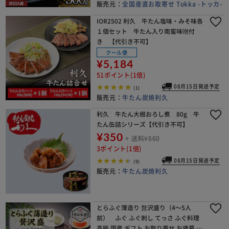
販売元：
全国産直お取寄せ Tokka -トッカ-
IOR2502 利久 牛たん塩味・みそ味各
１個セット 牛たん入り南蛮味噌付
き 【代引き不可】
クール便
¥5,184
51ポイント(1倍)
08月15日発送予定
(1)
販売元：
牛たん炭焼利久
利久 牛たん大根おろし煮 80g 牛
たん缶詰シリーズ【代引き不可】
¥350
+ 送料¥660
3ポイント(1倍)
08月15日発送予定
(9)
販売元：
牛たん炭焼利久
とらふぐ薄造り 贅沢盛り（4～5人
前） ふぐ ふぐ刺し てっさ ふぐ料理
高級 国産 ギフト お取り寄せ お歳暮 年