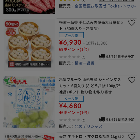
販売元：
全国産直お取寄せ Tokka -トッカ-
横濱一品香 手仕込み肉焼売大容量セッ
ト（50個入り・冷凍品）
クール便
¥6,930
+ 送料¥1,300
69ポイント(1倍)
08月14日発送予定
(0)
販売元：
横濱一品香
冷凍フルーツ 山形県産 シャインマス
カット 6袋入り (ぶどう/1袋 100g/冷
凍品) ギフト 贈り物 お取り寄せ
クール便
¥4,680
46ポイント(1倍)
08月17日発送予定
(0)
販売元：
北のデリシャス
天然 ネギトロ ・マグロたたき 1kg (50