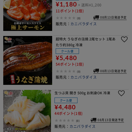
¥1,180
+ 送料¥1,200
11ポイント(1倍)
08月13日発送予定
(0)
販売元：
カニパラダイス
超特大 うなぎの蒲焼 2尾セット 1尾あ
たり約380g 冷凍
クール便
¥5,480
54ポイント(1倍)
08月13日発送予定
(0)
販売元：
カニパラダイス
生つぶ貝 開き 500g お刺身OK 冷凍
クール便
¥4,480
44ポイント(1倍)
08月13日発送予定
(0)
販売元：
カニパラダイス