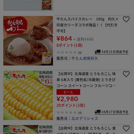
牛たんスパイスカレー 180g 利久×
印度カリー子コラボ商品！！【代引き
不可】
¥864
+ 送料¥660
8ポイント(1倍)
08月15日発送予定
(0)
販売元：
牛たん炭焼利久
【出荷中】北海道産 とうもろこし 味
来 6本入り (黄色系/冷蔵便) とうきび
コーン スイートコーン フルーツコー
ン 野菜 北海道 グルメ お取り寄せ
セール
¥2,980
29ポイント(1倍)
08月17日発送予定
(0)
販売元：
北のデリシャス
【出荷中】北海道産 とうもろこし 食
べ比べ 10本セット (味来5本・ゴール