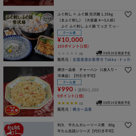
ふぐ刺し × ふぐ鍋 贅沢膳 1.35kg
（まふぐ刺し）（大容量 4～5人前）
ふぐ ふぐ刺し ふぐ鍋 てっさ てっち
り ふぐ料理 高級 国産 ギフト お取り寄
クール便
せ お歳暮 年末年始 お祝い
¥10,000
100ポイント(1倍)
08月28日発送予定
(0)
販売元：
全国産直お取寄せ Tokka -トッカ-
横濱一品香 チャーハン（1食入り・
冷凍品）【代引き不可】
クール便
¥990
+ 送料¥1,300
9ポイント(1倍)
08月14日発送予定
(1)
販売元：
横濱一品香
利久 牛たんカレーソース煮 80g
牛たん缶詰シリーズ【代引き不可】