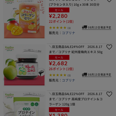
(プラセンタ入り) 10g x 30本 30日分
セール
¥2,280
22ポイント(1倍)
08月13日発送予定
(1)
販売元：
コプリナ
＼目玉商品SALE24％OFF 2026.8.17
まで／コプリナ 紀州産梅肉エキス 50g
セール
¥2,682
26ポイント(1倍)
08月13日発送予定
(1)
販売元：
コプリナ
＼目玉商品SALE22％OFF 2026.8.17
まで／コプリナ 高純度プロテイン＆コ
ラーゲン 120g 1個
セール
¥1,380