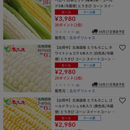
ド5本/冷蔵便) とうきび コーン スイー
トコーン 野菜 北海道 グルメ お取り寄
セール
クール便
せ
¥3,980
39ポイント(1倍)
08月17日発送予定
(0)
販売元：
北のデリシャス
【出荷中】北海道産 とうもろこし ホ
ワイトショコラ 6本入り (白色系/冷蔵
便) とうきび コーン スイートコーン フ
ルーツコーン 野菜 北海道 グルメ お取
セール
クール便
り寄せ
¥2,980
29ポイント(1倍)
08月17日発送予定
(0)
販売元：
北のデリシャス
【出荷中】北海道産 とうもろこし ゴ
ールドラッシュ 6本入り (黄色系/冷蔵
便) とうきび コーン スイートコーン フ
ルーツコーン 野菜 北海道 グルメ お取
セール
クール便
り寄せ
¥2,980