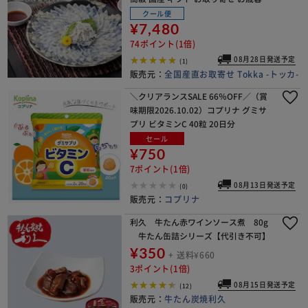
末年始 お祝い【代引き不可】
クール便
¥7,480
74ポイント(1倍)
08月28日発送予定
(1)
販売元：
全国産直お取寄せ Tokka -トッカ-
＼クリアランスSALE 66％OFF／（賞
味期限2026.10.02）コプリナ グミサ
プリ ビタミンC 40粒 20日分
セール
¥750
7ポイント(1倍)
08月13日発送予定
(0)
販売元：
コプリナ
利久 牛たん赤ワインソース煮 80g
牛たん缶詰シリーズ【代引き不可】
¥350
+ 送料¥660
3ポイント(1倍)
08月15日発送予定
(12)
販売元：
牛たん炭焼利久