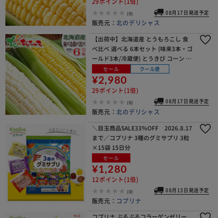
29ポイント(1倍)
08月17日発送予定
(0)
販売元：
北のデリシャス
【出荷中】北海道産 とうもろこし 食
べ比べ 選べる 6本セット (味来3本・ゴ
ールド3本/冷蔵便) とうきび コーン ス
イートコーン 野菜 北海道 グルメ お取
セール
クール便
り寄せ
¥2,980
29ポイント(1倍)
08月17日発送予定
(0)
販売元：
北のデリシャス
＼目玉商品SALE33％OFF 2026.8.17
まで／コプリナ 3種のグミサプリ 3粒
×15袋 15日分
セール
¥1,280
12ポイント(1倍)
08月13日発送予定
(0)
販売元：
コプリナ
コプリナ ぷるぷるコラーゲンゼリー