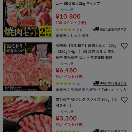
ュー BBQ 最大2kg キャンプ
クール便
¥10,800
108ポイント(1倍)
08月19日発送予定
(13)
販売元：
しゃぶまる
A5等級【黒毛和牛】厳選カルビ 〈1kg
（250g×4p）〉 A5 焼肉 カルビ 黒毛
和牛 黒毛和牛 セット 希少部位 個包装
【代引き不可】
クール便
¥6,480
64ポイント(1倍)
08月28日発送予定
(4)
販売元：
全国産直お取寄せ Tokka -トッカ-
黒毛和牛 A5ランク スライス 300g【代
引き不可】
クール便
¥3,300
33ポイント(1倍)
08月21日発送予定
(1)