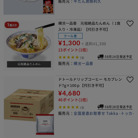
販売元：
牛たん炭焼利久
横濱一品香 元祖絶品たんめん（ 1食
入り・冷凍品）【代引き不可】
クール便
¥1,300
+ 送料¥1,300
13ポイント(1倍)
08月14日発送予定
(1)
販売元：
横濱一品香
ドトールドリップコーヒー モカブレン
ド7g×100ｐ【代引き不可】
¥4,680
46ポイント(1倍)
08月28日発送予定
(1)
販売元：
全国産直お取寄せ Tokka -トッカ-