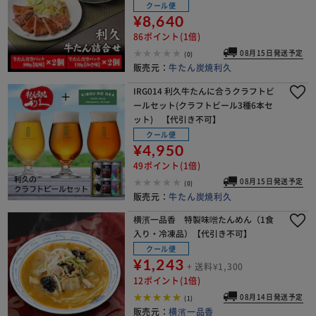
クール便
¥8,640
86ポイント(1倍)
08月15日発送予定
(0)
販売元：
牛たん炭焼利久
IRG014 利久牛たんに合うクラフトビ
ールセット(クラフトビール3種6本セ
ット) 【代引き不可】
クール便
¥4,950
49ポイント(1倍)
08月15日発送予定
(0)
販売元：
牛たん炭焼利久
横濱一品香 特製味噌たんめん（1食
入り・冷凍品）【代引き不可】
クール便
¥1,243
+ 送料¥1,300
12ポイント(1倍)
08月14日発送予定
(1)
販売元：
横濱一品香