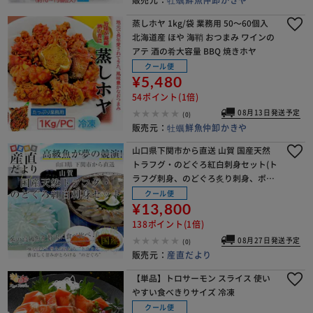
蒸しホヤ 1kg/袋 業務用 50～60個入
北海道産 ほや 海鞘 おつまみ ワインの
アテ 酒の肴大容量 BBQ 焼きホヤ
クール便
¥5,480
54ポイント(1倍)
08月13日発送予定
(0)
販売元：
牡蠣鮮魚仲卸かきや
山口県下関市から直送 山賀 国産天然
トラフグ・のどぐろ紅白刺身セット(ト
ラフグ刺身、のどぐろ炙り刺身、ポン
酢、もみじおろし) 送料無料 ※クール
クール便
冷凍便【ご注文後3日から18日以内に
¥13,800
発送します】
138ポイント(1倍)
08月27日発送予定
(0)
販売元：
産直だより
【単品】トロサーモン スライス 使い
やすい食べきりサイズ 冷凍
クール便