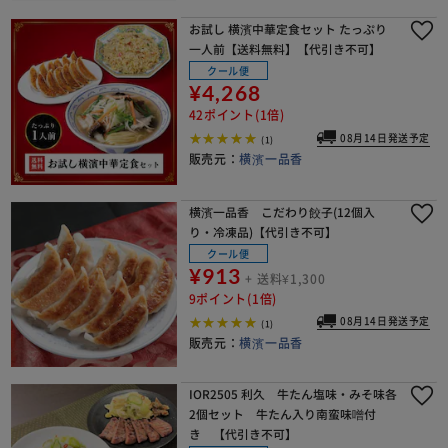
お試し 横濱中華定食セット たっぷり
一人前【送料無料】【代引き不可】
クール便
¥4,268
42ポイント(1倍)
08月14日発送予定
(1)
販売元：
横濱一品香
横濱一品香 こだわり餃子(12個入
り・冷凍品)【代引き不可】
クール便
¥913
+ 送料¥1,300
9ポイント(1倍)
08月14日発送予定
(1)
販売元：
横濱一品香
IOR2505 利久 牛たん塩味・みそ味各
2個セット 牛たん入り南蛮味噌付
き 【代引き不可】