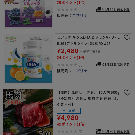
29ポイント(1倍)
08月13日発送予定
(0)
販売元：
コプリナ
コプリナ キッズDHA ビタミンA・D・E
配合 [ボトルタイプ] 90粒 45日分
¥2,480
+ 送料¥550
24ポイント(1倍)
08月13日発送予定
(0)
販売元：
コプリナ
【馬肉】馬刺し （赤身） 10人前 500g
（不定貫） 馬刺し 馬肉 赤身 刺身【代
引き不可】
クール便
¥4,980
49ポイント(1倍)
08月28日発送予定
(0)