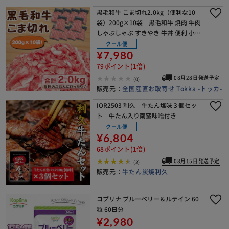
黒毛和牛 こま切れ2.0kg（便利な10
袋）200g×10袋 黒毛和牛 焼肉 牛肉
しゃぶしゃぶ すきやき 牛丼 便利 小分
け【代引き不可】
クール便
¥7,980
79ポイント(1倍)
08月28日発送予定
(0)
販売元：
全国産直お取寄せ Tokka -トッカ-
IOR2503 利久 牛たん塩味３個セッ
ト 牛たん入り南蛮味噌付き
クール便
¥6,804
68ポイント(1倍)
08月15日発送予定
(2)
販売元：
牛たん炭焼利久
コプリナ ブルーベリー＆ルテイン 60
粒 60日分
¥2,980