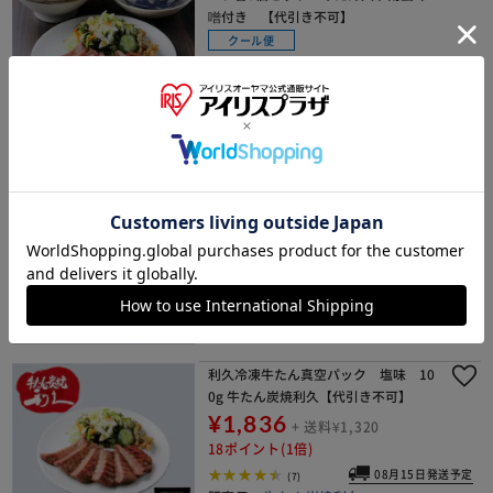
噌付き 【代引き不可】
クール便
¥8,856
88ポイント(1倍)
08月15日発送予定
(0)
販売元：
牛たん炭焼利久
利久 牛たんハンバーグ和風ソース
牛たん入り【代引き不可】
クール便
¥648
+ 送料¥1,320
6ポイント(1倍)
08月15日発送予定
(3)
販売元：
牛たん炭焼利久
利久冷凍牛たん真空パック 塩味 10
0g 牛たん炭焼利久【代引き不可】
¥1,836
+ 送料¥1,320
18ポイント(1倍)
08月15日発送予定
(7)