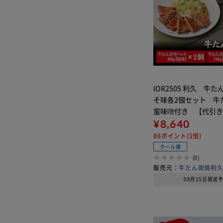
IOR2505 利久 牛
そ味各2個セット 牛
蛮味噌付き 【代引
¥8,640
86ポイント(1倍)
クール便
(0)
販売元：
牛たん炭焼利
08月15日発送