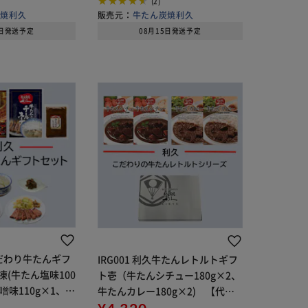
(2)
炭焼利久
販売元：
牛たん炭焼利久
5日発送予定
08月15日発送予定
久こだわり牛たんギフ
IRG001 利久牛たんレトルトギフ
(牛たん塩味100
ト壱（牛たんシチュー180g×2、
噌味110g×1、テ
牛たんカレー180g×2) 【代引
g×1、牛たん入南
き不可】