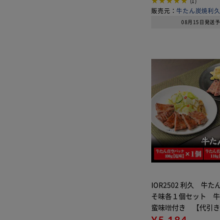
(1)
販売元：
牛たん炭焼利
08月15日発送
IOR2502 利久 牛
そ味各１個セット 
蛮味噌付き 【代引
¥5,184