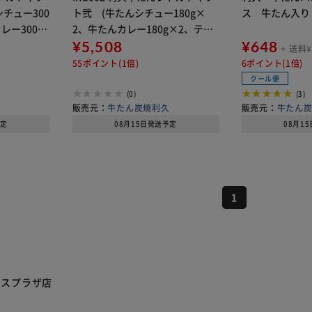
チュー300
ト弐 (牛たんシチュー180g×
ス 牛たん入り
レー300g
2、牛たんカレー180g×2、テー
ルスープ250g×2) 【代引き不
¥5,508
¥648
+ 送料¥
可】
55ポイント(1倍)
6ポイント(1倍)
クール便
(0)
(3)
久
販売元：
牛たん炭焼利久
販売元：
牛たん
予定
08月15日発送予定
08月1
1
リスプラザ店