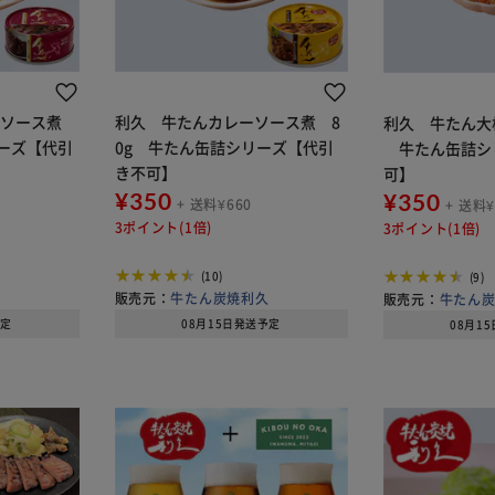
ンソース煮
利久 牛たんカレーソース煮 8
利久 牛たん大
リーズ【代引
0g 牛たん缶詰シリーズ【代引
牛たん缶詰シ
き不可】
可】
¥350
¥350
+ 送料¥660
+ 送料¥
3ポイント(1倍)
3ポイント(1倍)
(10)
(9)
久
販売元：
牛たん炭焼利久
販売元：
牛たん
予定
08月15日発送予定
08月1