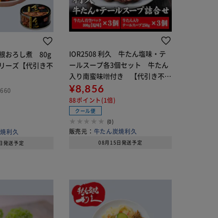
IOR2508 利久 牛たん塩味・テ
根おろし煮 80g
ールスープ各3個セット 牛たん
リーズ【代引き不
入り南蛮味噌付き 【代引き不
可】
¥8,856
660
88ポイント(1倍)
クール便
(0)
販売元：
牛たん炭焼利久
炭焼利久
08月15日発送予定
5日発送予定