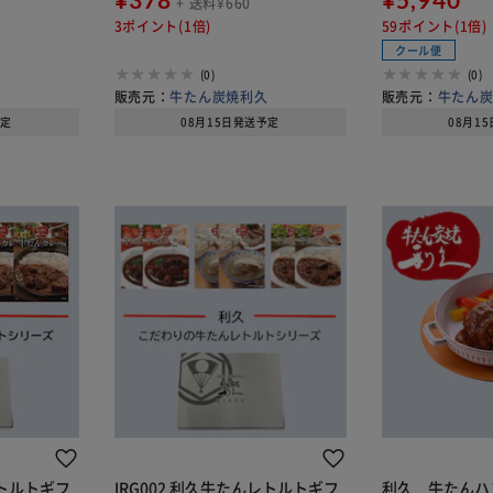
+ 送料¥660
蛮味噌100g×
3ポイント(1倍)
59ポイント(1倍)
可】
クール便
(0)
(0)
久
販売元：
牛たん炭焼利久
販売元：
牛たん
予定
08月15日発送予定
08月1
レトルトギフ
IRG002 利久牛たんレトルトギフ
利久 牛たんハ