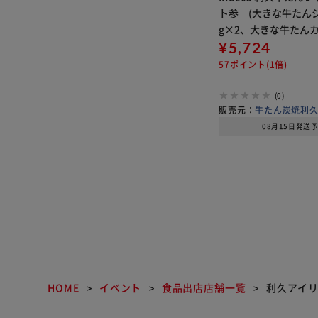
ト参 (大きな牛たんシ
g×2、大きな牛たんカ
×2) 【代引き不可】
¥5,724
57ポイント(1倍)
(0)
販売元：
牛たん炭焼利
08月15日発送
HOME
イベント
食品出店店舗一覧
利久アイ