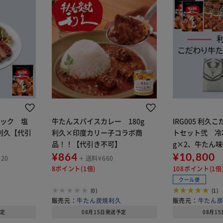
パック 塩
牛たんスパイスカレー 180g
IRG005 利
利久×印度カリー子コラボ商
トセット弐 冷凍
品！！【代引き不可】
g×2、牛たん味
¥864
ールスープ250
¥10,800
320
+ 送料¥660
蛮味噌100g×
8ポイント(1倍)
108ポイント(1倍
可】
クール便
(0)
(1)
久
販売元：
牛たん炭焼利久
販売元：
牛たん
予定
08月15日発送予定
08月1