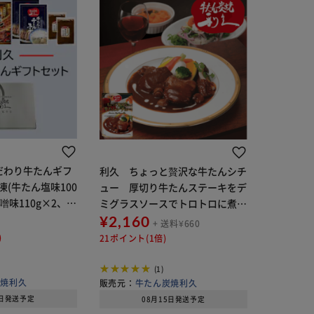
久こだわり牛たんギフ
利久 ちょっと贅沢な牛たんシチ
(牛たん塩味100
ュー 厚切り牛たんステーキをデ
噌味110g×2、テ
ミグラスソースでトロトロに煮込
g×2、牛たん入南
みました！【代引き不可】
¥2,160
+ 送料¥660
2) 【代引き不
)
21ポイント(1倍)
(1)
炭焼利久
販売元：
牛たん炭焼利久
5日発送予定
08月15日発送予定