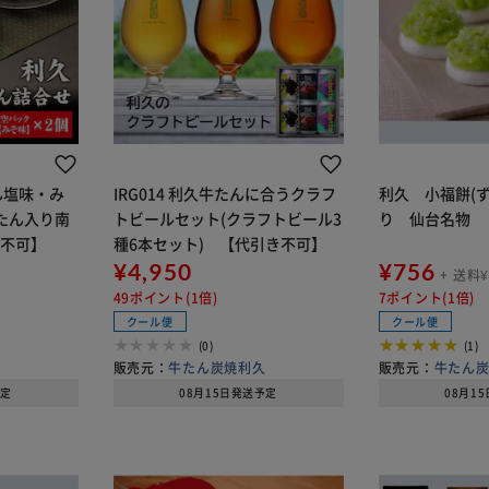
たん塩味・み
IRG014 利久牛たんに合うクラフ
利久 小福餅(ず
たん入り南
トビールセット(クラフトビール3
り 仙台名物
き不可】
種6本セット) 【代引き不可】
¥4,950
¥756
+ 送料¥
49ポイント(1倍)
7ポイント(1倍)
クール便
クール便
(0)
(1)
久
販売元：
牛たん炭焼利久
販売元：
牛たん
予定
08月15日発送予定
08月1