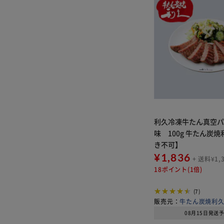
利久冷凍牛たん真空
味 100g 牛たん炭焼利久【代引
き不可】
¥1,836
+ 送料¥1,
18ポイント(1倍)
(7)
販売元：
牛たん炭焼利
08月15日発送