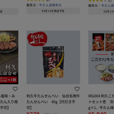
(2)
(2)
販売元：
牛たん炭焼利久
久
販売元：
牛たん
08月15日発送予定
予定
08月1
たん塩味・み
利久牛たんせんべい 仙台名物牛
IRG004 利
牛たん入り南
たんせんべい 40g【代引き不
トセット壱 冷凍
き不可】
可】
g×1、牛たん味
¥378
ールスープ250
¥5,940