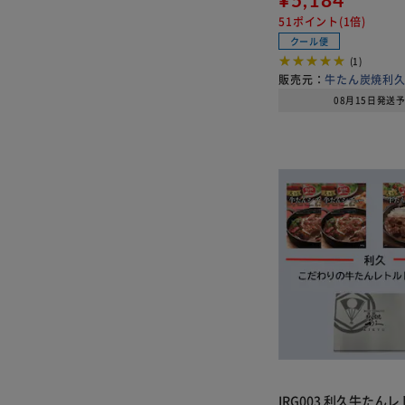
51ポイント(1倍)
クール便
(1)
販売元：
牛たん炭焼利
08月15日発送
IRG003 利久牛たん