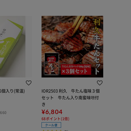
6個入り(常温)
IOR2503 利久 牛たん塩味３個
セット 牛たん入り南蛮味噌付
き
¥6,804
660
68ポイント(1倍)
クール便