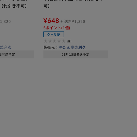
【代引き不可】
可】
¥648
1,320
+ 送料¥1,320
6ポイント(1倍)
クール便
(0)
炭焼利久
販売元：
牛たん炭焼利久
5日発送予定
08月15日発送予定