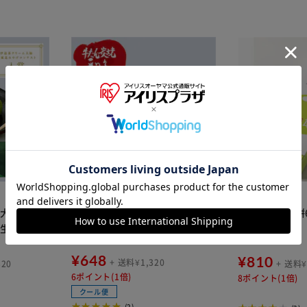
※ご確認ください
カートに入れる
購入手続きへ
利久 牛たんハンバーグデミソー
ム大福 宮城
利久 ずんだ餅
ス 牛たん入り【代引き不可】
、生クリーム
仙台名物
】
¥648
¥810
+ 送料¥1,320
320
+ 送料¥
6ポイント(1倍)
8ポイント(1倍)
クール便