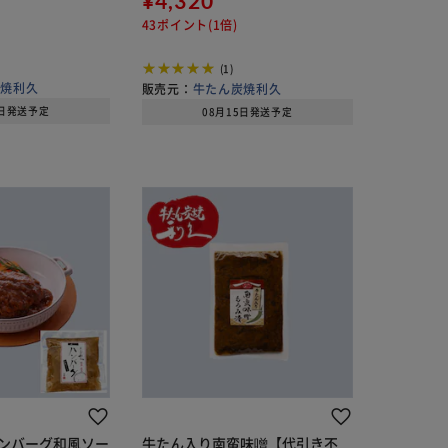
¥4,320
1) 【代引き不
43ポイント(1倍)
(1)
炭焼利久
販売元：
牛たん炭焼利久
5日発送予定
08月15日発送予定
ンバーグ和風ソー
牛たん入り南蛮味噌【代引き不