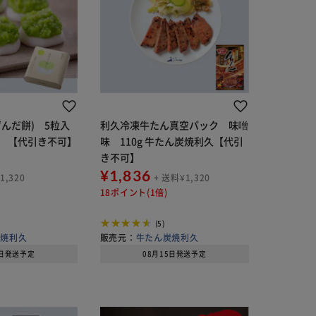
んだ餅) 5粒入
利久冷凍牛たん真空パック 味噌
 【代引き不可】
味 110g 牛たん炭焼利久【代引
き不可】
¥1,836
1,320
+ 送料¥1,320
18ポイント(1倍)
(5)
炭焼利久
販売元：
牛たん炭焼利久
5日発送予定
08月15日発送予定