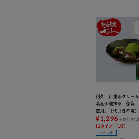
利久 伊達茶クリー
県産伊達抹茶、藻塩
使用。【代引き不可
¥1,296
+ 送料¥1,
12ポイント(1倍)
クール便