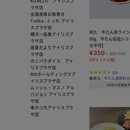
KOREZO アイリスプ
ラザ店
全国産直お取寄せ
Tokka -トッカ-アイリ
スプラザ店
利久 牛たん赤ワイ
横濱一品香アイリスプ
80g 牛たん缶詰シ
ラザ店
き不可】
産直だよりアイリスプ
¥350
ラザ店
+ 送料¥660
3ポイント(1倍)
カニパラダイス アイ
リスプラザ店
(12)
MDホールディングスア
販売元：
牛たん炭焼利
イリスプラザ店
08月15日発送
ムッシュ・マスノ アル
パジョン アイリスプラ
ザ店
串カツ凡アイリスプラ
ザ店