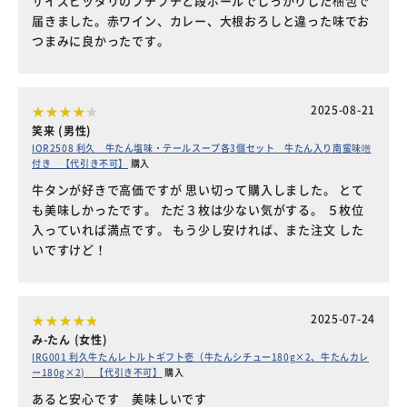
サイズピッタリのプチプチと段ボールでしっかりした梱包で
届きました。赤ワイン、カレー、大根おろしと違った味でお
つまみに良かったです。
2025-08-21
笑来 (男性)
IOR2508 利久 牛たん塩味・テールスープ各3個セット 牛たん入り南蛮味噌
付き 【代引き不可】
購入
牛タンが好きで高価ですが 思い切って購入しました。 とて
も美味しかったです。 ただ３枚は少ない気がする。 ５枚位
入っていれば満点です。 もう少し安ければ、また注文 した
いですけど！
2025-07-24
み-たん (女性)
IRG001 利久牛たんレトルトギフト壱（牛たんシチュー180g×2、牛たんカレ
ー180g×2) 【代引き不可】
購入
あると安心です 美味しいです