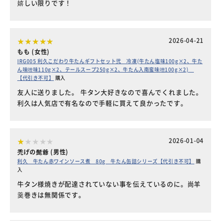
嬉しい限りです！
2026-04-21
もも (女性)
IRG005 利久こだわり牛たんギフトセット弐 冷凍(牛たん塩味100g×2、牛た
ん味噌味110g×2、テールスープ250g×2、牛たん入南蛮味噌100g×2)
【代引き不可】
購入
友人に送りました。 牛タン大好きなので喜んでくれました。
利久は人気店で有名なので手軽に買えて良かったです。
2026-01-04
禿げの髭爺 (男性)
利久 牛たん赤ワインソース煮 80g 牛たん缶詰シリーズ【代引き不可】
購
入
牛タン様焼きが配達されていない事を伝えているのに。尚羊
羹巻きは無関係です。