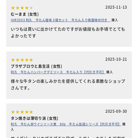
2025-11-13
むーまま (女性)
IOR2503 利久 牛たん塩味３個セット 牛たん入り南蛮味噌付き
購入
いつもは買いに出かけてたのですがお値段もお手頃でとても
よかったです
2025-10-21
プラザブロウと島生活 (女性)
利久 牛たんハンバーグデミソース 牛たん入り【代引き不可】
購入
様々な牛タンの楽しみかたを提供してくれる素敵なショップ
さんです。
2025-09-30
タン焼きは薄切り派 (女性)
利久 牛たん赤ワインソース煮 80g 牛たん缶詰シリーズ【代引き不可】
購
入