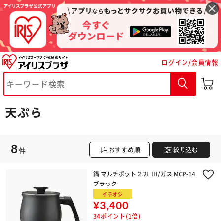
ログイン/会員情報
※ご確認ください
カートに入れる
購入手続きへ
天ぷら
8
件
おすすめ順
絞り込む
鍋 マルチポット 2.2L IH/ガス MCP-14
ブラック
イチオシ
¥3,400
34ポイント(1倍)