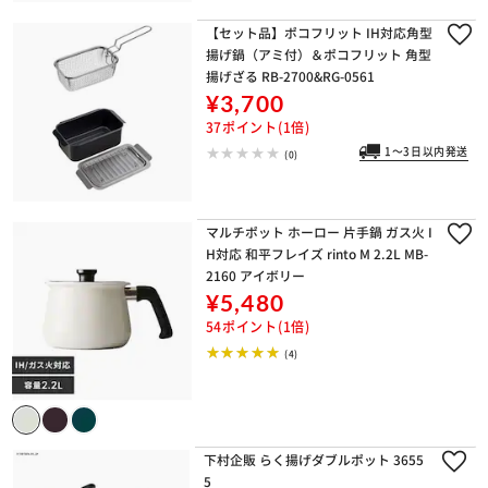
【セット品】ポコフリット IH対応角型
揚げ鍋（アミ付）＆ポコフリット 角型
揚げざる RB-2700&RG-0561
¥3,700
37ポイント(1倍)
1～3日以内発送
(0)
マルチポット ホーロー 片手鍋 ガス火 I
H対応 和平フレイズ rinto M 2.2L MB-
2160 アイボリー
¥5,480
54ポイント(1倍)
(4)
下村企販 らく揚げダブルポット 3655
5