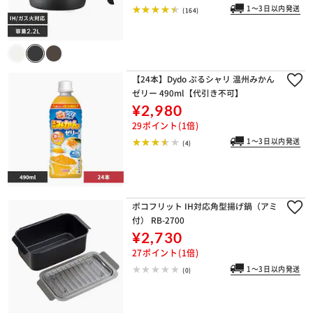
1～3日以内発送
(164)
【24本】Dydo ぷるシャリ 温州みかん
ゼリー 490ml【代引き不可】
¥2,980
29ポイント(1倍)
1～3日以内発送
(4)
ポコフリット IH対応角型揚げ鍋（アミ
付） RB-2700
¥2,730
27ポイント(1倍)
1～3日以内発送
(0)