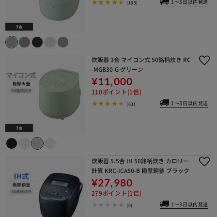
1～3日以内発送
(105)
炊飯器 3合 マイコン式 50銘柄炊き RC
-MGB30-G グリーン
¥11,000
110ポイント(1倍)
1～3日以内発送
(63)
炊飯器 5.5合 IH 50銘柄炊き カロリー
計算 KRC-ICA50-B 極厚銅釜 ブラック
¥27,980
279ポイント(1倍)
1～3日以内発送
(0)