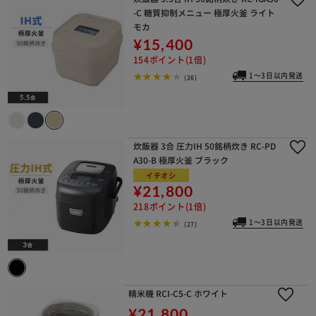
-C 糖質抑制メニュー 極厚火釜 ライト
モカ
¥15,400
154ポイント(1倍)
1～3日以内発送
(26)
炊飯器 3合 圧力IH 50銘柄炊き RC-PD
A30-B 極厚火釜 ブラック
イチオシ
¥21,800
218ポイント(1倍)
1～3日以内発送
(27)
精米機 RCI-C5-C ホワイト
¥21,800