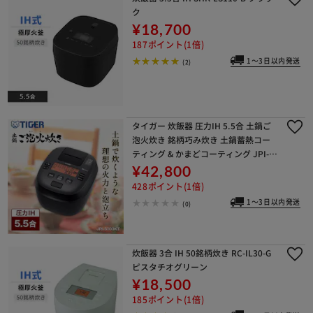
ク
¥18,700
187ポイント(1倍)
1～3日以内発送
(2)
タイガー 炊飯器 圧力IH 5.5合 土鍋ご
泡火炊き 銘柄巧み炊き 土鍋蓄熱コー
ティング & かまどコーティング JPI-S
100 Tiger
¥42,800
428ポイント(1倍)
1～3日以内発送
(0)
炊飯器 3合 IH 50銘柄炊き RC-IL30-G
ピスタチオグリーン
¥18,500
185ポイント(1倍)