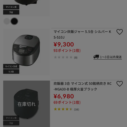
マイコン炊飯ジャー 5.5合 シルバー K
S-S10J
¥9,300
93ポイント(1倍)
1～3日以内発送
(0)
炊飯器 3合 マイコン式 50銘柄炊き RC
-MGA30-B 極厚火釜ブラック
¥6,980
69ポイント(1倍)
(16)