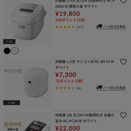
炊飯器 5.5合 圧力IH 50銘柄炊き RC-P
DA50-W 極厚火釜 ホワイト
¥19,800
198ポイント(1倍)
1～3日以内発送
(177)
炊飯器 1.5合 マイコン式 RC-MF15-W
ホワイト
¥7,300
73ポイント(1倍)
1～3日以内発送
(61)
炊飯器 3合 圧力IH 40銘柄炊き 米屋の
旨み RC-PC30-W ホワイト
¥22,000