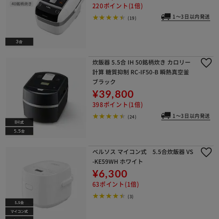
220ポイント(1倍)
1～3日以内発送
(19)
炊飯器 5.5合 IH 50銘柄炊き カロリー
計算 糖質抑制 RC-IF50-B 瞬熱真空釜
ブラック
¥39,800
398ポイント(1倍)
1～3日以内発送
(24)
ベルソス マイコン式 5.5合炊飯器 VS
-KE59WH ホワイト
¥6,300
63ポイント(1倍)
(3)