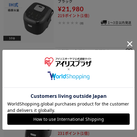
ブラック
¥21,980
219ポイント(1倍)
1～3日以内発送
(0)
炊飯器 10合 圧力IH 40銘柄炊き RC-P
D10-B 極厚火釜 ブラック
イチオシ
¥29,100
291ポイント(1倍)
1～3日以内発送
(13)
炊飯器 3合 IH 分離式 50銘柄炊き カロ
リー計算 RC-IM30-B 極厚銅釜 ブラッ
ク
¥23,100
231ポイント(1倍)