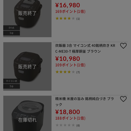
¥16,980
169ポイント(1倍)
(1)
炊飯器 3合 マイコン式 40銘柄炊き KR
C-ME30-T 極厚銅釜 ブラウン
¥10,980
109ポイント(1倍)
(7)
精米機 米屋の旨み 銘柄純白づき ブラ
ック
¥18,800
188ポイント(1倍)
(0)