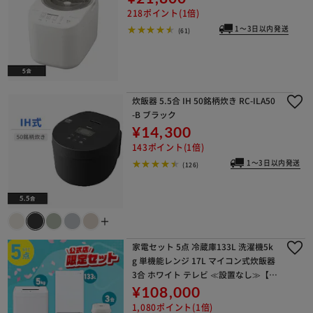
218ポイント(1倍)
1～3日以内発送
(61)
炊飯器 5.5合 IH 50銘柄炊き RC-ILA50
-B ブラック
¥14,300
143ポイント(1倍)
1～3日以内発送
(126)
＋
家電セット 5点 冷蔵庫133L 洗濯機5k
g 単機能レンジ 17L マイコン式炊飯器
3合 ホワイト テレビ ≪設置なし≫【代
引き不可】
¥108,000
1,080ポイント(1倍)