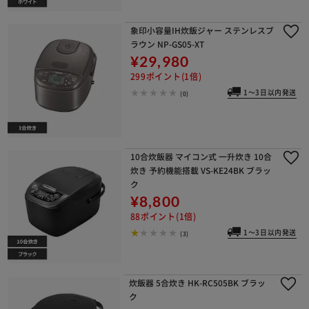
象印小容量IH炊飯ジャー ステンレスブ
ラウン NP-GS05-XT
¥29,980
299ポイント(1倍)
1～3日以内発送
(0)
10合炊飯器 マイコン式 一升炊き 10合
炊き 予約機能搭載 VS-KE24BK ブラッ
ク
¥8,800
88ポイント(1倍)
1～3日以内発送
(3)
炊飯器 5合炊き HK-RC505BK ブラッ
ク