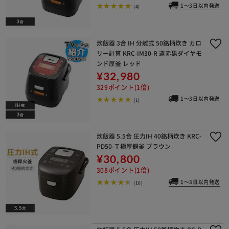
1～3日以内発送
(4)
炊飯器 3合 IH 分離式 50銘柄炊き カロ
リー計算 KRC-IM30-R 遠赤黒ダイヤモ
ンド厚釜 レッド
¥32,980
329ポイント(1倍)
1～3日以内発送
(1)
炊飯器 5.5合 圧力IH 40銘柄炊き KRC-
PD50-Ｔ極厚銅釜 ブラウン
¥30,800
308ポイント(1倍)
1～3日以内発送
(10)