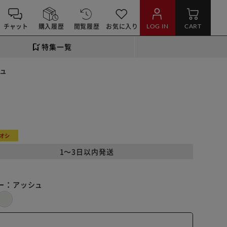
チャット
購入履歴
閲覧履歴
お気に入り
LOG IN
CART
特集一覧
シュ
オシ
1～3日以内発送
ー：
アッシュ