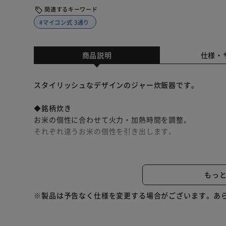
関連するキーワード
#マイコン式 3通り
商品説明
仕様・
スタイリッシュなデザインのジャー炊飯器です。
◆銘柄炊き
お米の個性に合わせて火力・加熱時間を調整。
それぞれ違うお米の個性を引き出します。
◆3通りの食感を選択
やわらか：消化に良い、やわらかい食感を好む人にオス
もっ
ふつう：一般的なごはん（初期のかたさ設定）
かため：弾力のあるお米をしっかり噛んで味わいたい人
※製品は予告なく仕様を変更する場合がございます。あ
◆白米以外にも
麦飯、玄米、雑穀米を炊くことが可能。