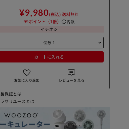
¥9,980
(税込)
送料無料
99ポイント
（1倍）
info
内訳
イチオシ
カートに入れる
お気に入り追加
レビューを見る
延長保証とは
プラザリユースとは