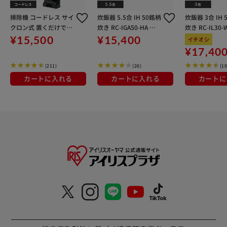
掃除機 コードレス サイ
炊飯器 5.5合 IH 50銘柄
炊飯器 3合 IH 
クロン式 置くだけで充
炊き RC-IGA50-HA 糖
炊き RC-IL30
電 自走式 SCD-185PM-
質抑制メニュー 極厚火
ト
¥15,500
¥15,400
イチオシ
B ブラック
釜 アッシュ
¥17,40
(211)
(26)
(10
カートに入れる
カートに入れる
カートに