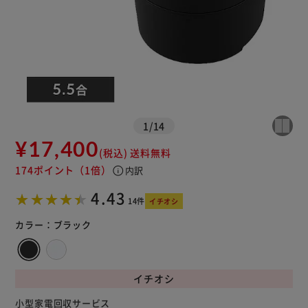
※ご確認ください
1
/
14
¥17,400
カートに入れる
購入手続きへ
(税込)
送料無料
174ポイント
（1倍）
info
内訳
4.43
14件
イチオシ
カラー：
ブラック
イチオシ
小型家電回収サービス