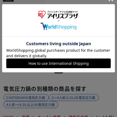
TIGER COOKPOT タイガー クックポ
ット 電気圧力鍋 2.2L 自動メニュー41
種 マットブラック COK-A220-KM TIG
ER
¥16,800
168ポイント(1倍)
1～3日以内発送
(0)
1
電気圧力鍋の別種類の商品を探す
CHEFDRUMの電気圧力鍋
2～4人前(3.0L)の電気圧力鍋
4人前～(4.0L以上)の電気圧力鍋
HOME
家電
キッチン家電
電気圧力鍋
1～2人前(