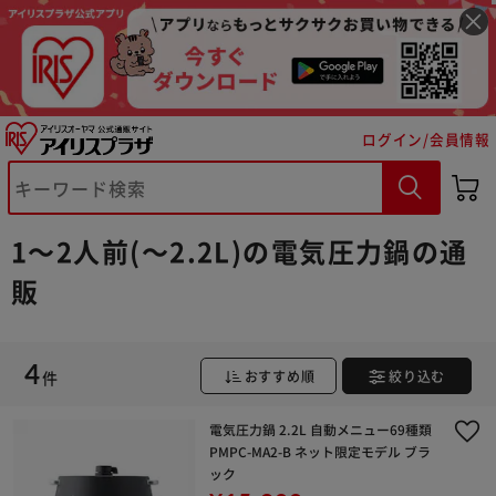
ログイン/会員情報
※ご確認ください
カートに入れる
購入手続きへ
1～2人前(～2.2L)の電気圧力鍋の通
販
4
件
おすすめ順
絞り込む
電気圧力鍋 2.2L 自動メニュー69種類
PMPC-MA2-B ネット限定モデル ブラ
ック