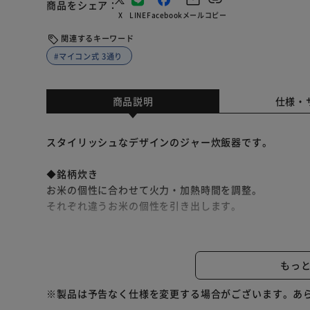
商品をシェア
X
LINE
Facebook
メール
コピー
関連するキーワード
#マイコン式 3通り
商品説明
仕様・
スタイリッシュなデザインのジャー炊飯器です。
◆銘柄炊き
お米の個性に合わせて火力・加熱時間を調整。
それぞれ違うお米の個性を引き出します。
◆3通りの食感を選択
やわらか：消化に良い、やわらかい食感を好む人にオス
もっ
ふつう：一般的なごはん（初期のかたさ設定）
かため：弾力のあるお米をしっかり噛んで味わいたい人
※製品は予告なく仕様を変更する場合がございます。あ