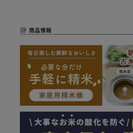
◆白米以外にも
麦飯、玄米、雑穀米を炊くことが可能。
また炊込みごはん、おかゆもつくることができます。
商品情報
◆お手入れラクラク
内釜と内ぶたを洗うだけでOK。