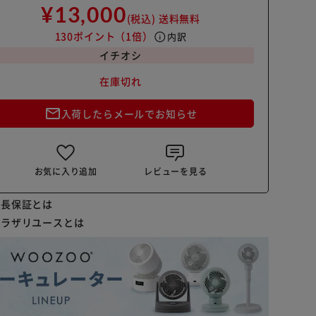
¥13,000
(税込)
送料無料
130ポイント
（1倍）
info
内訳
イチオシ
在庫切れ
mail_outline
入荷したらメールでお知らせ
お気に入り追加
レビューを見る
延長保証とは
プラザリユースとは