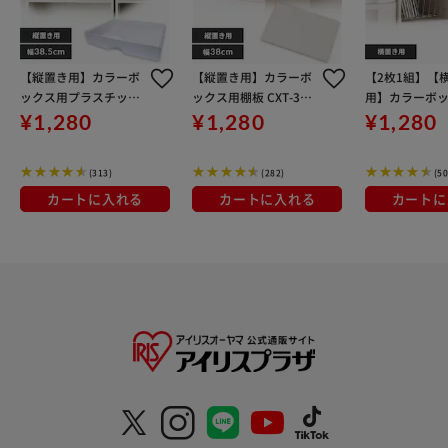
【縦置き用】カラーボ
【縦置き用】カラーボ
【2枚1組】【
ックス用プラスチック
ックス用棚板 CXT-38
用】カラーボ
引出し CXH-38P ホワ
オフホワイト
レールボード CX
¥1,280
¥1,280
¥1,280
イト
ホワイト
(313)
(282)
(50
カートに入れる
カートに入れる
カートに