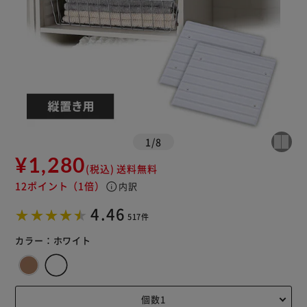
※ご確認ください
カートに入れる
購入手続きへ
1
/
8
¥1,280
(税込)
送料無料
12ポイント
（1倍）
info
内訳
4.46
517件
カラー：
ホワイト