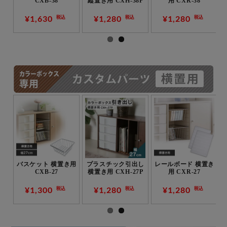
CXB-38
縦置き用 CXH-38P
用 CXR-38
¥1,630
¥1,280
¥1,280
税込
税込
税込
用
バスケット 横置き用
プラスチック引出し
レールボード 横置き
CXB-27
横置き用 CXH-27P
用 CXR-27
¥1,300
¥1,280
¥1,280
税込
税込
税込