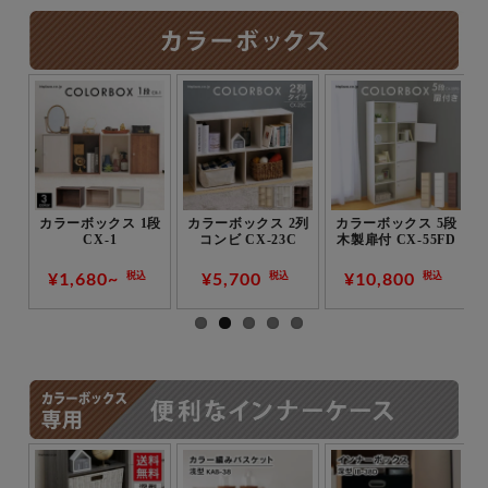
2段
カラーボックス 1段
カラーボックス 2列
カラーボックス 5段
CX-1
コンビ CX-23C
木製扉付 CX-55FD
¥1,680~
¥5,700
¥10,800
税込
税込
税込