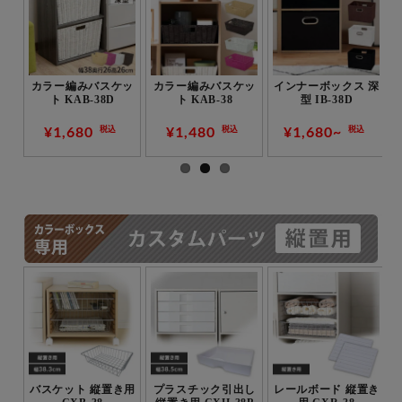
ット
カラー編みバスケッ
カラー編みバスケッ
インナーボックス 深
ック
ト KAB-38D
ト KAB-38
型 IB-38D
38
¥1,680
¥1,480
¥1,680~
税込
税込
税込
用
バスケット 縦置き用
プラスチック引出し
レールボード 縦置き