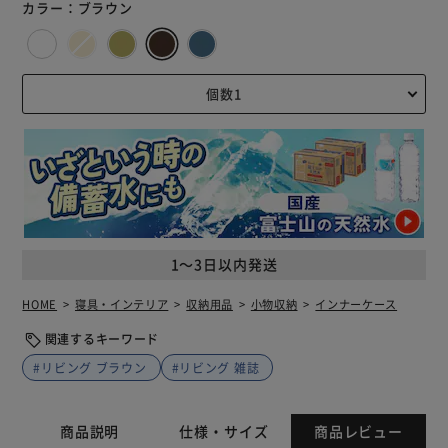
カラー：
ブラウン
1～3日以内発送
HOME
寝具・インテリア
収納用品
小物収納
インナーケース
関連するキーワード
#リビング ブラウン
#リビング 雑誌
商品説明
仕様・サイズ
商品レビュー