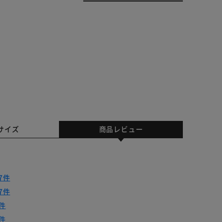
サイズ
商品レビュー
7件
7件
件
件