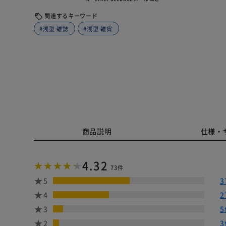
関連するキーワード
#浅型 雑誌
#浅型 雑貨
商品説明
仕様・
4.32
73件
5
3
4
2
3
5
2
3