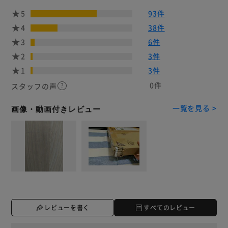
5
93件
4
38件
3
6件
2
3件
1
3件
0件
スタッフの声
一覧を見る >
画像・動画付きレビュー
レビューを書く
すべてのレビュー