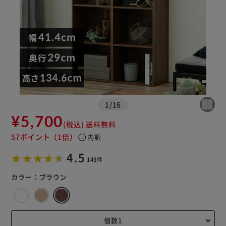
1
/
16
¥5,700
(税込)
送料無料
57ポイント
（1倍）
info
内訳
※ご確認ください
4.5
143件
カートに入れる
購入手続きへ
カラー：
ブラウン