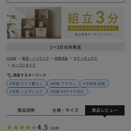
1～3日以内発送
HOME
寝具・インテリア
収納用品
カラーボックス
オープンタイプ
関連するキーワード
#収納 ひとり暮らし
#収納 ブラウン
#北欧風 収納
#収納 ノルディック
#収納 A4サイズ対応
商品説明
仕様・サイズ
商品レビュー
4.5
143件