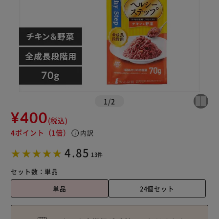
1
/
2
¥400
(税込)
4ポイント
（1倍）
info
内訳
4.85
13件
セット数：
単品
単品
24個セット