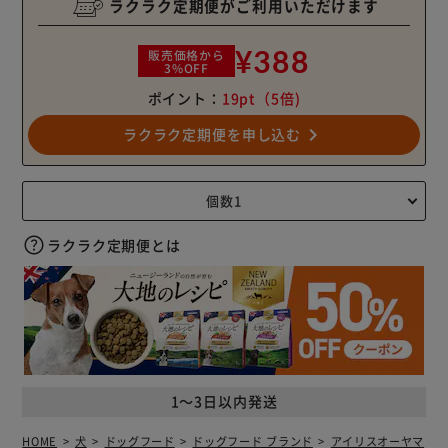
ラクラク定期便がご利用いただけます
¥388
販売価格から
3%OFF
ポイント：
19pt
（5倍)
navigate_next
ラクラク定期便を申し込む
ラクラク定期便とは
1～3日以内発送
HOME
犬
ドッグフード
ドッグフード ブランド
アイリスオーヤマ