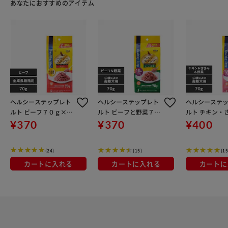
あなたにおすすめのアイテム
ヘルシーステップレト
ヘルシーステップレト
ヘルシーステ
ルト ビーフ７０ｇ×６
ルト ビーフと野菜７０
ルト チキン・
Ｐ 全成長段階用 HRB7
ｇ×６Ｐ １３歳以上用
野菜７０ｇ×６
¥370
¥370
¥400
06 犬 ウェットフード
HRBV706-13 犬 ウェッ
歳以上用 HRCV7
トフード
犬 ウェットフ
(24)
(15)
(15
カートに入れる
カートに入れる
カートに