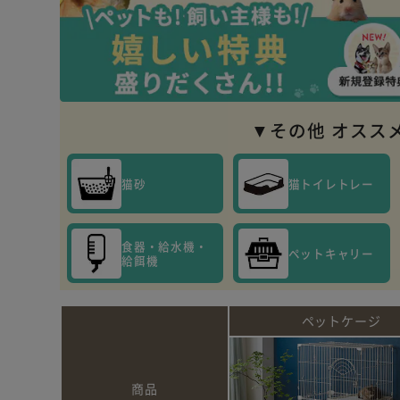
▼その他 オスス
猫砂
猫トイレトレー
食器・給水機・
ペットキャリー
給餌機
ペットケージ
商品