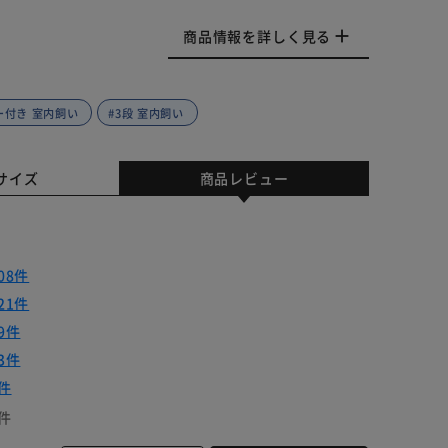
商品情報を詳しく見る
ー付き 室内飼い
#3段 室内飼い
サイズ
商品レビュー
08件
21件
9件
3件
件
件