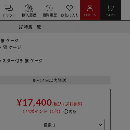
チャット
購入履歴
閲覧履歴
お気に入り
LOG IN
CART
特集一覧
 猫 ケージ
き 猫 ケージ
キャスター付き 猫 ケージ
8～14日以内発送
¥17,400
(税込)
送料無料
174ポイント
（1倍）
info
内訳