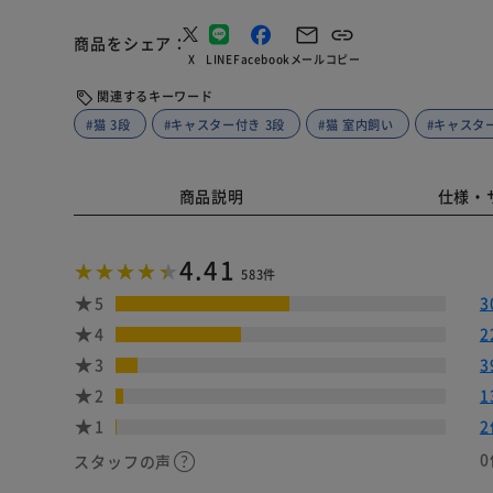
商品をシェア
X
LINE
Facebook
メール
コピー
関連するキーワード
#猫 3段
#キャスター付き 3段
#猫 室内飼い
#キャスタ
商品説明
仕様・
4.41
583件
5
3
4
2
3
3
2
1
1
2
0
スタッフの声