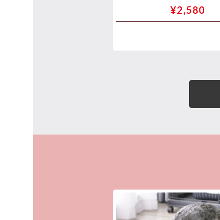
¥12,480
¥2,580