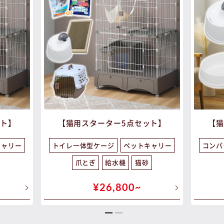
ット】
【猫用スターター5点セット】
【猫
キャリー
トイレ一体型ケージ
ペットキャリー
コンパ
爪とぎ
給水機
猫砂
¥26,800~