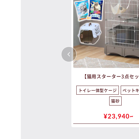
用スターター5点セット】
【猫用スターター3点セ
クトキャットケージ
猫トイレ
トイレ一体型ケージ
ペット
水機
爪とぎ
キャリー
猫砂
¥23,940~
¥23,940~