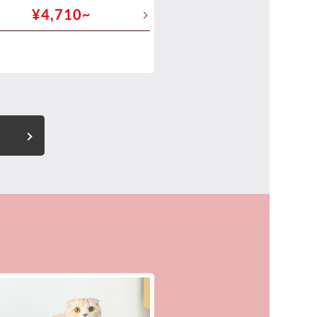
¥4,710~
¥12,480