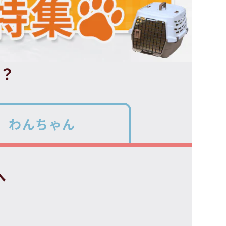
？
わんちゃん
へ
！