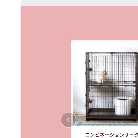
れ家
キャットランドケージ
コンビネーションサー