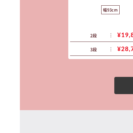
高さ153cm
幅93cm
¥35,800
¥19,
80cm
2段
¥30,600
¥28,
58cm
3段