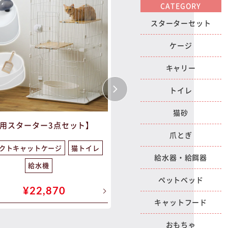
CATEGORY
スターターセット
ケージ
キャリー
トイレ
猫砂
用スターター3点セット】
【猫用スターター5点セ
爪とぎ
クトキャットケージ
猫トイレ
コンパクトキャットケージ
給水器・給餌器
給水機
給水機
爪とぎ
キャ
ペットベッド
¥22,870
¥23,940~
キャットフード
おもちゃ