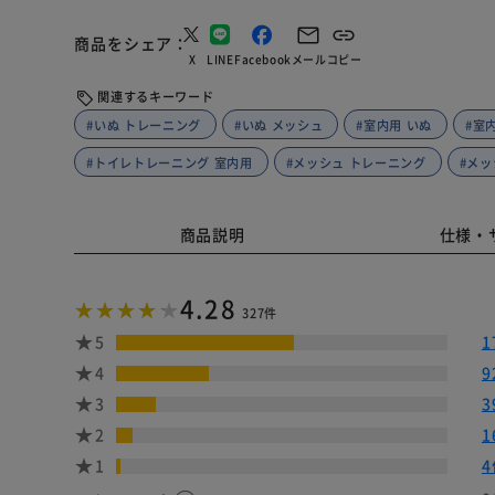
商品をシェア
X
LINE
Facebook
メール
コピー
関連するキーワード
#いぬ トレーニング
#いぬ メッシュ
#室内用 いぬ
#室
#トイレトレーニング 室内用
#メッシュ トレーニング
#メッ
商品説明
仕様・
4.28
327件
5
1
4
9
3
3
2
1
1
4