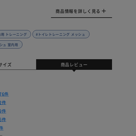
商品情報を詳しく見る
内用 トレーニング
#トイレトレーニング メッシュ
シュ 室内用
サイズ
商品レビュー
76件
2件
9件
6件
件