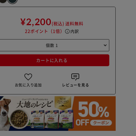
¥2,200
(税込)
送料無料
22ポイント
（1倍）
info
内訳
カートに入れる
お気に入り追加
レビューを見る