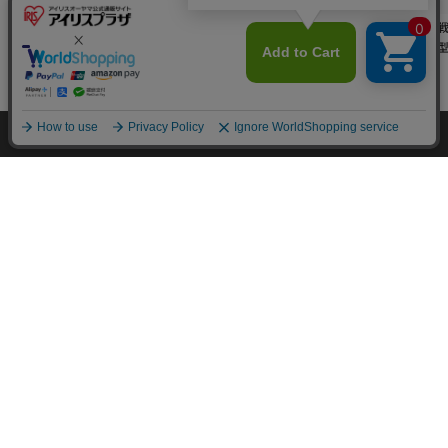
フチもれしにくいトレ
トレーニング犬トイレ
＼最安値に挑
ーニングペットトレー
ワイド すのこ付き TRT
【800枚】 薄
ワイド チャコールグレ
-650 ブラウン トイレ
シーツ レギュラー 
¥3,300
¥5,500
セール
カートに入れる
ー FTT-635 犬トイレ
トレー
枚×4袋 犬 シーツ トイ
¥4,480
レ
(327)
(133)
(2
HOME
探す
ログイン
お気に入り
お知らせ
カートに入れる
カートに入れる
カートに
カートに商品を追加しました
購入手続きへ
こちらもいかがですか？
特定商取引法に基づく通信販売業者の表示