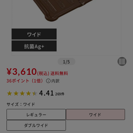
1
/
5
¥3,610
(税込)
送料無料
36ポイント
（1倍）
info
内訳
4.41
269件
サイズ：
ワイド
レギュラー
ワイド
ダブルワイド