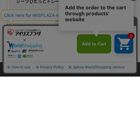
シーツぴたっとトレー
ー
¥1,980~
¥1,630~
カートに入れる
HOME
探す
ログイン
お気に入り
お知らせ
カートに商品を追加しました
この商品についてのお問合せ
購入手続きへ
こちらもいかがですか？
よくある質問
quiz