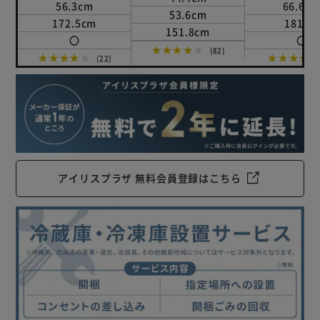
56.3cm
66.6c
53.6cm
172.5cm
181cm
151.8cm
〇
〇
★★★★★
(82)
★★★★★
★★★★
(22)
アイリスプラザ 無料会員登録はこちら