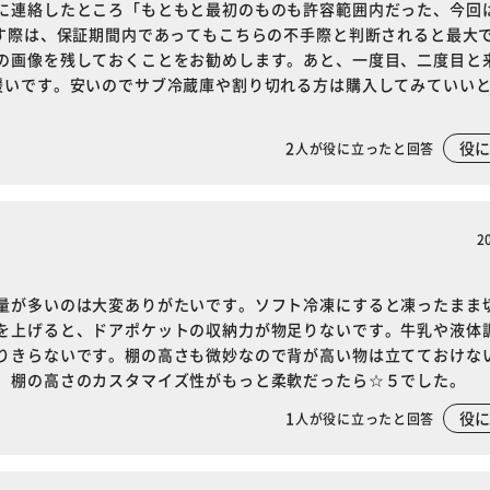
に連絡したところ「もともと最初のものも許容範囲内だった、今回
出す際は、保証期間内であってもこちらの不手際と判断されると最大で
の画像を残しておくことをお勧めします。あと、一度目、二度目と
緩いです。安いのでサブ冷蔵庫や割り切れる方は購入してみていい
2
役
人が役に立ったと回答
2
量が多いのは大変ありがたいです。ソフト冷凍にすると凍ったまま
を上げると、ドアポケットの収納力が物足りないです。牛乳や液体
りきらないです。棚の高さも微妙なので背が高い物は立てておけな
。棚の高さのカスタマイズ性がもっと柔軟だったら☆５でした。
1
役
人が役に立ったと回答