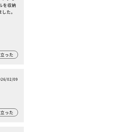
ルを収納
ました。
に立った
026/02/09
に立った