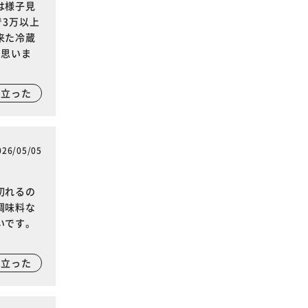
は様子見
3万以上
来た冷蔵
と思いま
に立った
026/05/05
切れるの
調味料な
いです。
に立った