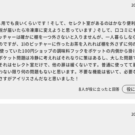
2
し用でも良いくらいです！そして、セレクト室があるのはかなり便
税が届いたら冷凍庫に変えようと思っています♪そして、口コミに
ッチャーは確かに棚を一つ外さないと入りませんが、一人暮らしなら
のですが、1lのピッチャーに作ったお茶を入れれば棚を外さずに何
今迄使っていた100円ショップの調味料フックをポケットの内側から掛
ポケット問題は冷静に考えればそれなりに策はあるし、大した問題
それはセレクト室だけで、他の扉は緩くないです。普通に使ってて
わない限り何の問題もないと思います。不要な機能は省いて、必要
さすがアイリスさんだなと思いました！
8
役
人が役に立ったと回答
2