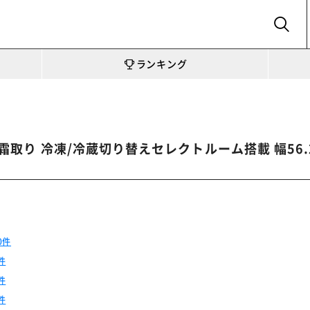
SEARCH
ランキング
霜取り 冷凍/冷蔵切り替えセレクトルーム搭載 幅56.2cm
0件
件
件
件