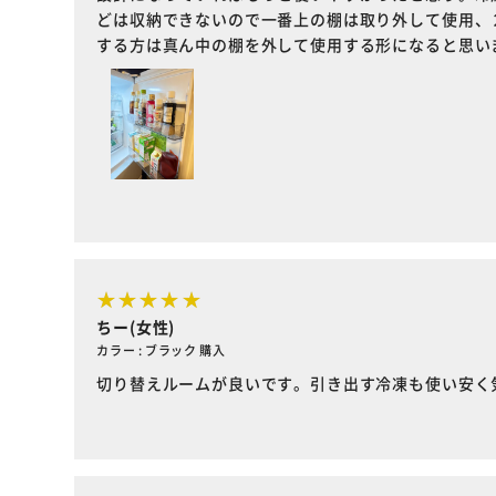
どは収納できないので一番上の棚は取り外して使用、
する方は真ん中の棚を外して使用する形になると思い
ちー(女性)
カラー : ブラック 購入
切り替えルームが良いです。引き出す冷凍も使い安く