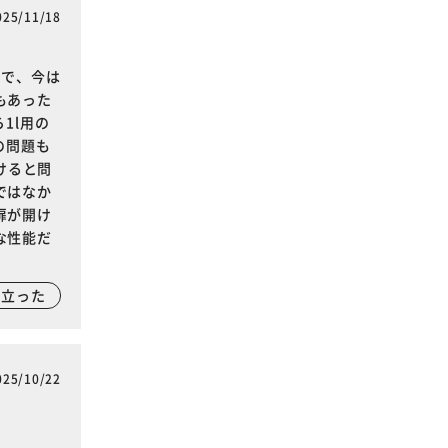
025/11/18
利で、今は
もあった
1l用の
の問題も
けると問
ではなか
扉が開け
な性能だ
に立った
025/10/22