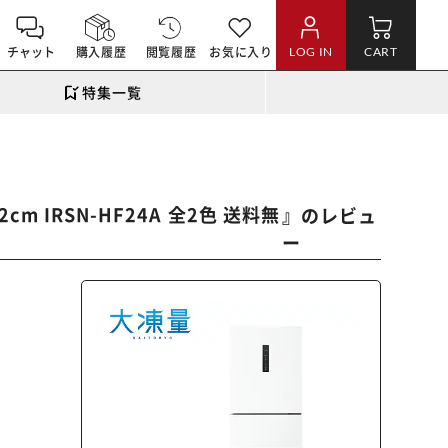
チャット
購入履歴
閲覧履歴
お気に入り
LOG IN
CART
特集一覧
 IRSN-HF24A 全2色 送料無
』のレビュ
ー