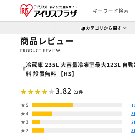
カテゴリから探す
商品レビュー
PRODUCT REVIEW
冷蔵庫 235L 大容量冷凍室最大123L 自動
『
料 設置無料 【HS】
3.82
22件
5
1
4
5
3
2
2
3