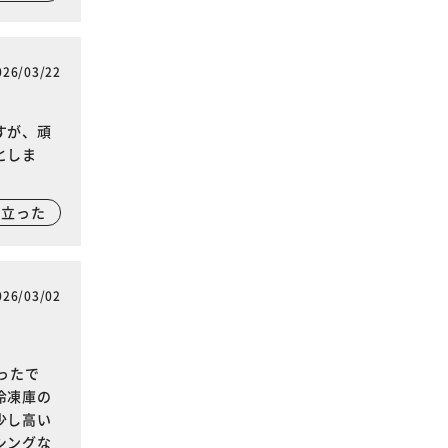
026/03/22
すが、頑
としま
に立った
026/03/02
ったで
冷凍庫の
少し高い
シングな