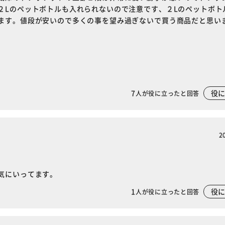
２Lのペットボトルも入れられないので注意です、２Lのペットボト
カートに入れる
購入手続きへ
ます。値段が安いので多くの事を望み過ぎないで買う商品だと思い
7
役
人が役に立ったと回答
2
気にいってます。
1
役
人が役に立ったと回答