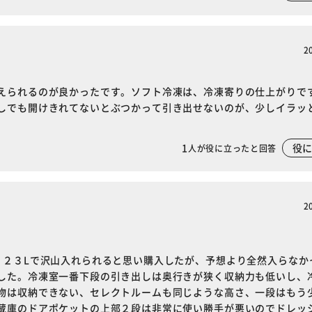
2
えられるのが良かったです。ソフト冷凍は、冷凍寄りの仕上がりで
しでも開けきれてないとぶつかって引き出せないのが、少しイラッ
1
役
人が役に立ったと回答
2
１２３Lで沢山入れられると思い購入したが、予想より全然入らなか
した。冷凍室一番下段の引き出しは奥行きが狭く収納力も低いし、
※ご確認ください
物は収納できない、セレクトルームも同じような高さ、一段はもう
蔵庫のドアポケットの上部２段は非常に使い勝手が悪いのでドレッ