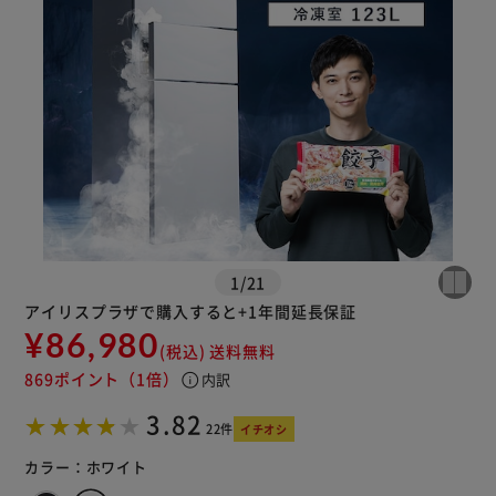
1
/
21
アイリスプラザで購入すると+1年間延長保証
※ご確認ください
¥86,980
(税込)
送料無料
869ポイント
（1倍）
info
内訳
カートに入れる
購入手続きへ
3.82
22件
イチオシ
カラー：
ホワイト