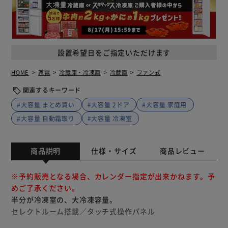
設置希望日をご指定いただけます
HOME
家電
冷蔵庫・冷凍庫
冷蔵庫
ファン式
関連するキーワード
#大容量 まとめ買い
#大容量 2ドア
#大容量 家庭用
#大容量 自動霜取り
#大容量 冷凍室
商品説明
仕様・サイズ
商品レビュー
※予約販売となる場合、カレンダー指定が出来かねます。予
めご了承ください。
半分が冷凍室の、大冷凍容量。
セレクトルーム搭載／タッチ式操作パネル