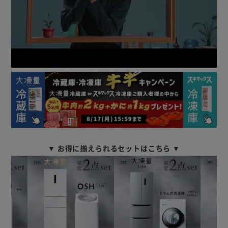
食べる分だけサクッと切れるので、食材をムダなく使うこと
ができる。
魚の切り身もきれいにはがすことができる。
冷蔵よりも低い温度で保存するため食品の鮮度を長持ちさせ
ます。
◆整理しやすい冷蔵室
冷蔵室は3つのエリアに分かれていて、食品が探しやすい。
最大冷蔵容量112L。 ※セレクトルーム「冷凍」設定時
［いつでも清潔ガラス棚］
ニオイ移りも少なく清潔で、汚れもよりふき取りやすい。
［小物もすっきりドアポケット］
調味料など整理しやすいドアポケット。
▼ お得に揃えられるセットはこちら ▼
［マルチケース］
かさばりがちな野菜などをすっきり収納。
◆使いやすい便利な機能
［タッチパネルで温度調整］
冷蔵室・冷凍室それぞれ、温度調整やモード変更が可能。
食材の量や庫内温度に合わせて最適に設定できます。