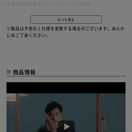
◆同容量帯冷蔵庫においてNo.1※冷凍容量
まとめ買いした冷凍食品やおかずの作り置きもたっぷり入る
冷凍室。
もっと見る
冷凍室最大容量123L。※
※製品は予告なく仕様を変更する場合がございます。あらか
じめご了承ください。
※アイリスオーヤマ調べ。171L～250L帯の冷蔵庫において
※セレクトルーム「冷凍」設定時
◆食品に合わせて使い分け 3段ケース冷凍室
取り出しやすい上段トレイと、冷気が逃げにくい2つのクリ
商品情報
アケース。
◆冷凍／冷蔵にいつでも切り替え セレクトルーム搭載
3段階で切り替え可能のセレクトルーム。
食品を適切な温度で保存する。
冷蔵：4℃／ソフト冷凍：-8℃／冷凍：-18℃
解凍いらずでそのまま調理できる［ソフト冷凍］
解凍不要で手間いらず。