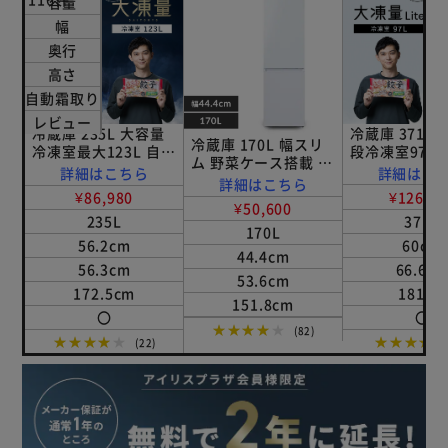
容量
幅
奥行
高さ
自動霜取り
レビュー
冷蔵庫 235L 大容量
冷蔵庫 371L 
冷蔵庫 170L 幅スリ
冷凍室最大123L 自動
段冷凍室97L 
ム 野菜ケース搭載 一
霜取り 冷凍/冷蔵切り
取り 家庭用 幅
詳細はこちら
詳細はこ
人暮らし 家庭用 2ド
詳細はこちら
替えセレクトルーム
IRSN-37A-W
¥86,980
¥126,80
ア IRSD-17A-W ホワ
搭載 幅56.2cm
ト
¥50,600
イト
235L
371L
IRSN-HF24A-W ホワ
170L
イト
56.2cm
60cm
44.4cm
56.3cm
66.6c
53.6cm
172.5cm
181cm
151.8cm
〇
〇
★★★★★
(82)
★★★★★
★★★★
(22)