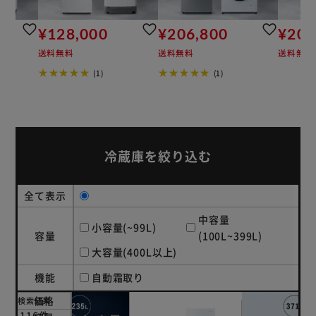
［急冷モード搭載 冷蔵室／冷凍室］
鮮度を保ち、素早く冷却。
¥128,000
¥206,800
¥200
食材の細胞が破壊されにくいため、素材の味や作りたての味
送料無料
送料無料
送料無料
をそのまま守ることができる。
★★★★★
★★★★★
※急冷終了後は通常運転に切り替わります。
(1)
(1)
［最高水準の冷凍機能 フォースター］
冷凍室の性能はＪＩＳ規格（日本産業規格）で規定されてい
ます。
なかでも最も優れた性能を表すのがフォースターです。
冷蔵庫を絞り込む
［ファン式 自動霜取り］
庫内に冷気を循環させて冷却することで、自動で霜取りを行
う。
全て表示
中容量
小容量(~99L)
容量
(100L~399L)
大容量(400L以上)
機能
自動霜取り
価格
検索結果
116件