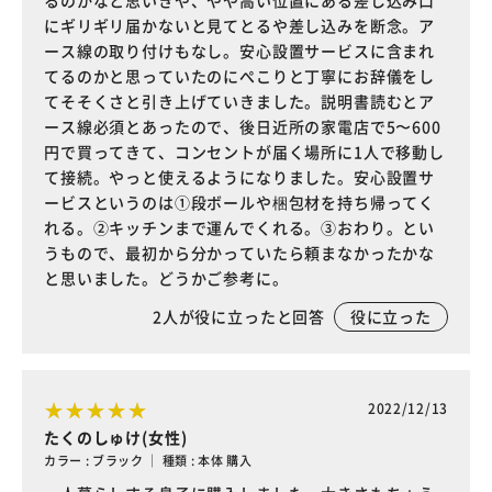
るのかなと思いきや、やや高い位置にある差し込み口
にギリギリ届かないと見てとるや差し込みを断念。ア
ース線の取り付けもなし。安心設置サービスに含まれ
てるのかと思っていたのにぺこりと丁寧にお辞儀をし
てそそくさと引き上げていきました。説明書読むとア
ース線必須とあったので、後日近所の家電店で5〜600
円で買ってきて、コンセントが届く場所に1人で移動し
て接続。やっと使えるようになりました。安心設置サ
ービスというのは①段ボールや梱包材を持ち帰ってく
れる。②キッチンまで運んでくれる。③おわり。とい
うもので、最初から分かっていたら頼まなかったかな
と思いました。どうかご参考に。
2
人が役に立ったと回答
役に立った
2022/12/13
たくのしゅけ(女性)
カラー : ブラック ｜ 種類 : 本体 購入