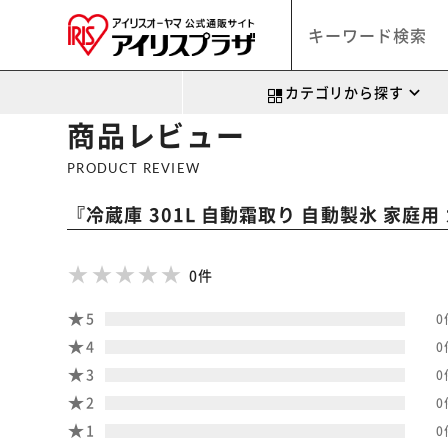
カテゴリから探す
商品レビュー
PRODUCT REVIEW
『
冷蔵庫 301L 自動霜取り 自動製氷 家庭用 カ
0件
5
0
4
0
3
0
2
0
1
0