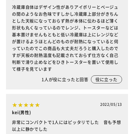
冷蔵庫自体はデザイン性がありアイボリーとベージュ
の間のようなお色味ですしかし冷蔵庫上部分がきちん
とした天板になっておらず熱が本体に伝わるほど薄く
形状も丸くなっているのでレンジ、トースターなどは
基本置けませんもともと低い冷蔵庫は上にレンジなど
が置けるようほとんどのものが耐熱になっていると伺
っていたのでこの商品も大丈夫だろうと購入したので
すが天板の耐熱温度も記載されておらず仕方なく自己
判断で滑り止めなどをひきトースターを置いて使用し
て様子を見ています
1
人が役に立ったと回答
役に立った
2022/05/13
kei(男性)
非常にコンパクトで1人にはピッタリでした 音も予想
以上に静かでした