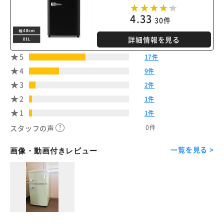
4.33
30件
詳細情報を見る
※ご確認ください
5
17件
カートに入れる
購入手続きへ
4
9件
3
2件
2
1件
1
1件
0件
スタッフの声
一覧を見る >
画像・動画付きレビュー