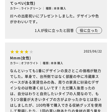
てっぺい(女性)
カラー : ライトグリーン ｜ 種類 : 本体 購入
姪への出産祝いにプレゼントしました。デザインや色
がかわいいです。
1
人が役に立ったと回答
役に立った
2025/06/22
Mmm(女性)
カラー : オフホワイト ｜ 種類 : 本体 購入
なんといっても1番にデザインの良さとこの価格が魅力
でした。単身で、台所側ではなく部屋の中に冷蔵庫ス
ペースがある賃貸住みの為、周りの家具に馴染むデザ
インなのは物凄く嬉しいです！ただ購入後思ったの
は、自分はわりと自炊したいタイプの人間なので、も
う1つ容量が大きいタイプの方がよかったかなとは思い
はしましたが、100均等で購入できる収納グッズを使用
して整頓したり、1回の買い物あたりの食材の買う量を