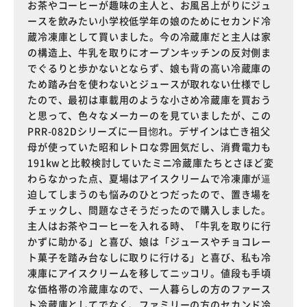
お茶やコーヒーが趣味の主人と、お風呂上がりにジュ
ースを飲みたい小学校低学年の娘のためにセカンド冷
蔵冷凍庫として買いました。今の冷蔵庫だと主人は家
の構造上、牛乳を取りにオープンキッチンの反対側ま
でぐるりと歩かないとならず、娘も背の高い冷蔵庫の
ため踏み台を使わないとジュースが取れない仕様でし
たので、最初は車載用のような小さめ冷蔵庫を買おう
と思って、色々なメーカーのを見ていましたが、この
PRR-082Dシリーズに一目惚れ。デザインは亡き祖父
母が使っていた昭和レトロな雰囲気だし、消費電力も
191kwと比較検討していたミニ冷蔵庫たちとさほど変
わらなかった点、夏場はアイスクリームで冷凍庫が逼
迫してしまうのも悩みのひとつだったので、置き場を
チェックし、問題なさそうだったので購入しました。
主人はお茶やコーヒーを入れる時、「牛乳を取りに行
かずに助かる」と喜び、娘は「ジュースやチョコレー
ト菓子を踏み台なしに取りに行ける」と喜び、私も冷
凍庫にアイスクリームを移してニッコリ。値段も手頃
な価格帯の冷蔵庫なので、一人暮らしの方のファース
ト冷蔵庫としてでなく、ファミリーの方のセカンド冷