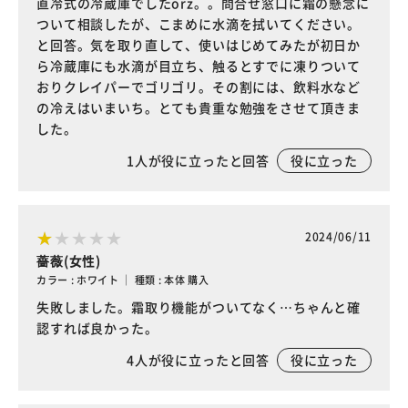
直冷式の冷蔵庫でしたorz。。問合せ窓口に霜の懸念に
ついて相談したが、こまめに水滴を拭いてください。
と回答。気を取り直して、使いはじめてみたが初日か
ら冷蔵庫にも水滴が目立ち、触るとすでに凍りついて
おりクレイパーでゴリゴリ。その割には、飲料水など
の冷えはいまいち。とても貴重な勉強をさせて頂きま
した。
1
人が役に立ったと回答
役に立った
2024/06/11
薔薇(女性)
カラー : ホワイト ｜ 種類 : 本体 購入
失敗しました。霜取り機能がついてなく…ちゃんと確
認すれば良かった。
4
人が役に立ったと回答
役に立った