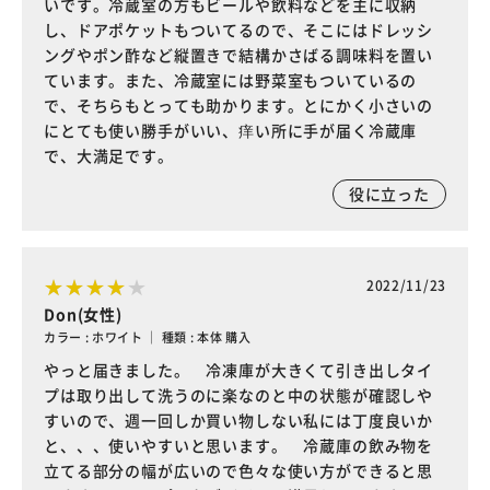
いです。冷蔵室の方もビールや飲料などを主に収納
し、ドアポケットもついてるので、そこにはドレッシ
ングやポン酢など縦置きで結構かさばる調味料を置い
ています。また、冷蔵室には野菜室もついているの
で、そちらもとっても助かります。とにかく小さいの
にとても使い勝手がいい、痒い所に手が届く冷蔵庫
で、大満足です。
役に立った
2022/11/23
Don(女性)
カラー : ホワイト ｜ 種類 : 本体 購入
やっと届きました。 冷凍庫が大きくて引き出しタイ
プは取り出して洗うのに楽なのと中の状態が確認しや
すいので、週一回しか買い物しない私には丁度良いか
と、、、使いやすいと思います。 冷蔵庫の飲み物を
立てる部分の幅が広いので色々な使い方ができると思