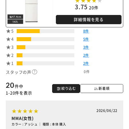
3.75
カートに入れる
購入手続きへ
20件
詳細情報を見る
5
8件
4
5件
3
3件
2
2件
1
2件
0件
スタッフの声
20
件中
絞り込む
新着順
1-20件を表示
2026/06/22
MMA(女性)
カラー : アッシュ ｜ 種類 : 本体 購入