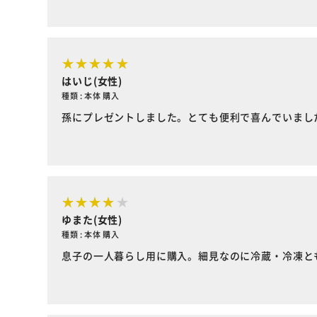
はいじ(女性)
種類 : 本体 購入
孫にプレゼントしました。とても便利で喜んでいまし
ゆまた(女性)
種類 : 本体 購入
息子の一人暮らし用に購入。細見なのに冷蔵・冷凍と