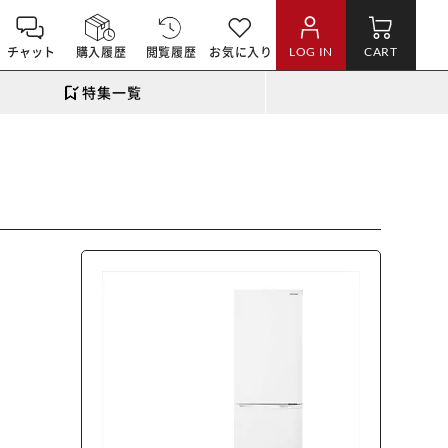
チャット
購入履歴
閲覧履歴
お気に入り
LOG IN
CART
特集一覧