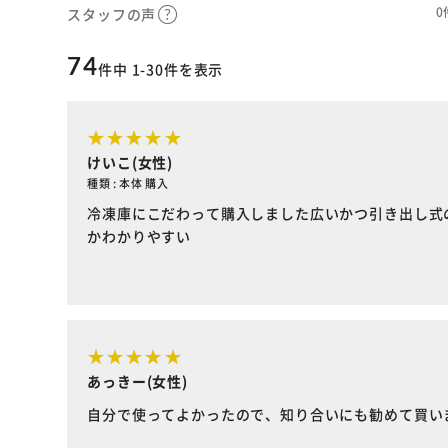
0
スタッフの声
74
件中 1-30件を表示
けいこ(女性)
種類 : 本体 購入
冷凍庫にこだわって購入しました広いかつ引き出し式
かわかりやすい
あっきー(女性)
自分で使ってよかったので、知り合いにも勧めて買い