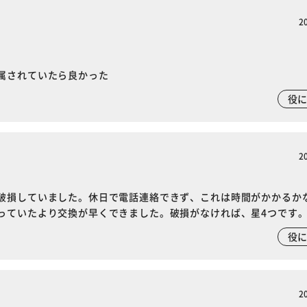
カートに入れる
購入手続きへ
2
属されていたら良かった
役
2
破損していました。休日で電話連絡できず、これは時間がかかるか
っていたより交換が早くできました。破損がなければ、星4つです
役
2