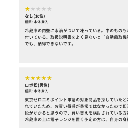
なし(女性)
種類 : 本体 購入
冷蔵庫の内壁に水滴がついて凍っている。中のものも
付いている。取扱説明書をよく見ないと「自動霜取機
でも、納得できないです。
ロボ松(男性)
種類 : 本体 購入
東京ゼロエミポイント申請の対象商品を探していたと
れていたため、お買い得感が尋常ではなかったので即
段がかかると思うので、買い替えを検討されている方に
冷蔵庫の上に電子レンジを置く予定の方は、自身の身