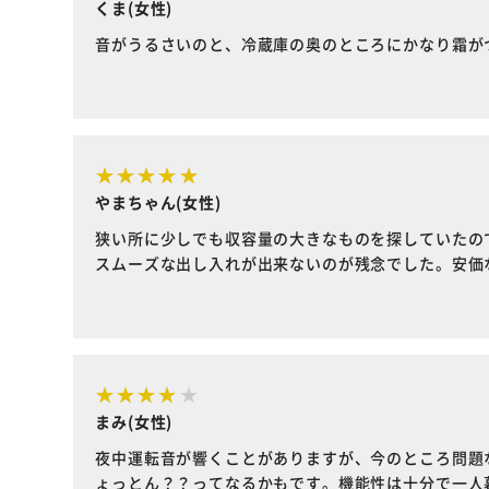
くま(女性)
音がうるさいのと、冷蔵庫の奥のところにかなり霜が
やまちゃん(女性)
狭い所に少しでも収容量の大きなものを探していたの
スムーズな出し入れが出来ないのが残念でした。安価
まみ(女性)
夜中運転音が響くことがありますが、今のところ問題
ょっとん？？ってなるかもです。機能性は十分で一人