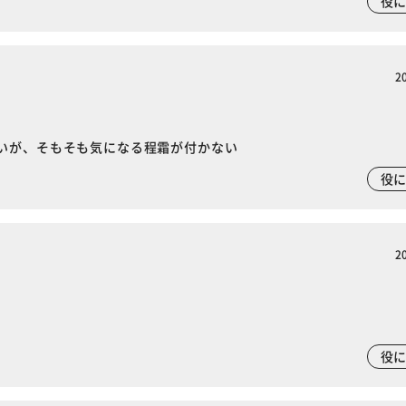
役
2
いが、そもそも気になる程霜が付かない
役
2
役