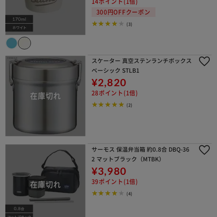
14ポイント(1倍)
300円OFFクーポン
(3)
スケーター 真空ステンランチボックス
ベーシック STLB1
¥2,820
28ポイント(1倍)
(2)
サーモス 保温弁当箱 約0.8合 DBQ-36
2 マットブラック（MTBK）
¥3,980
39ポイント(1倍)
(4)