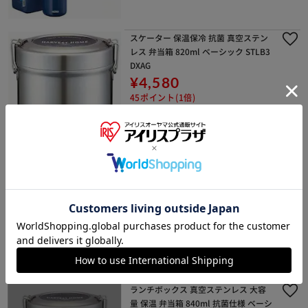
スケーター 保温保冷 抗菌 真空ステン
レス 弁当箱 820ml ベーシック STLB3
DXAG
¥4,580
45ポイント(1倍)
(0)
弁当箱 保温 保温弁当箱 1.5L ランチボ
ックス ステンレスランチジャー AD SL
-XE20 象印
イチオシ
¥4,681
46ポイント(1倍)
(1)
ランチボックス 真空ステンレス 大容
量 保温 弁当箱 840ml 抗菌仕様 ベーシ