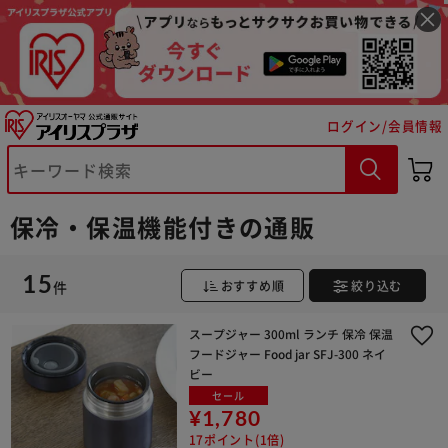
ログイン/会員情報
保冷・保温機能付きの通販
※ご確認ください
15
カートに入れる
購入手続きへ
件
おすすめ順
絞り込む
スープジャー 300ml ランチ 保冷 保温
フードジャー Food jar SFJ-300 ネイ
ビー
セール
¥1,780
17ポイント(1倍)