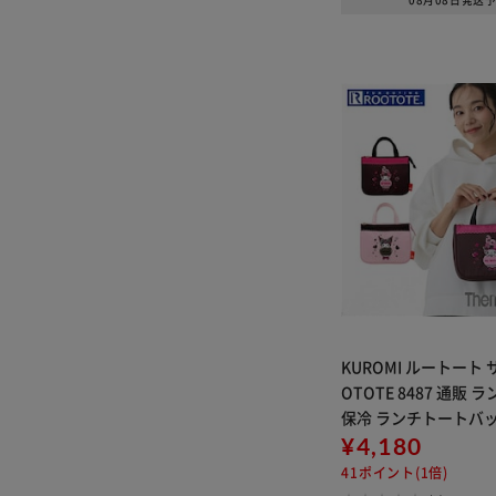
08月08日発送
KUROMI ルートート 
OTOTE 8487 通販
保冷 ランチトートバッ
袋 保冷バッグ 保冷バ
¥4,180
バッグ ファスナー お
41ポイント(1倍)
マイメロディ 洗