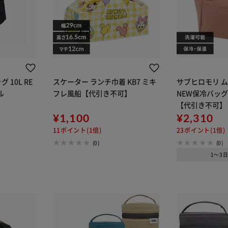
 10L RE
スケーター ランチ巾着 KB7 ミキ
サブヒロモリ 
ル
フレ風船【代引き不可】
NEW保冷バッグ 
【代引き不可】
¥1,100
¥2,310
11ポイント(1倍)
23ポイント(1倍)
(0)
(0)
1～3