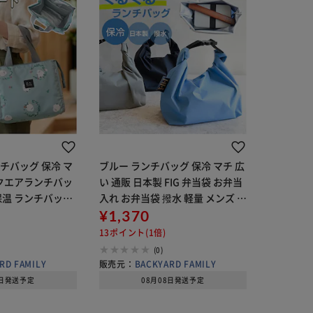
チバッグ 保冷 マ
ブルー ランチバッグ 保冷 マチ 広
スクエアランチバッ
い 通販 日本製 FIG 弁当袋 お弁当
保温 ランチバック
入れ お弁当袋 撥水 軽量 メンズ レ
 おしゃれ 保冷温
ディース 男子 女子 おしゃれ かわ
¥1,370
 ミニトート 高校
いい サイズ調整 お弁当 バッグ 大
13ポイント(1倍)
弁当袋 ピ
人 男性 女性
(0)
RD FAMILY
販売元：
BACKYARD FAMILY
8日発送予定
08月08日発送予定