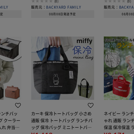
(0)
(0)
MILY
販売元：
BACKYARD FAMILY
販売元：
BACKYA
予定
08月08日発送予定
08月0
ランチバッ
カーキ 保冷トートバッグ 小さめ
ネイビー ランチ
グ クーラー
通販 保冷 トートバッグ ランチバ
ゃれ 通販 ラン
入れ 弁当包
ッグ 保冷バッグ ミニトートバッ
保温 保冷保温 
長 お弁当グ
グ レディース かわいい ミニバッ
グ 保冷バッグ 