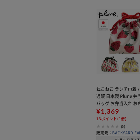
ねこねこ ランチ巾着 
通販 日本製 Plune 
バッグ お弁当入れ お
袋 保冷巾着 お弁当包
¥1,369
子供 子ども 入園 入学
13ポイント(1倍)
い おしゃれ お
(0)
販売元：
BACKYARD FA