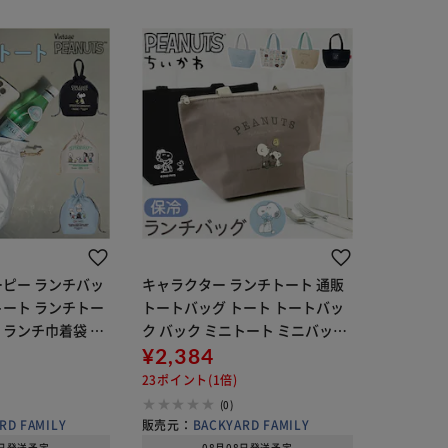
スヌーピー ランチバッ
キャラクター ランチトート 通販
トート ランチトー
トートバッグ トート トートバッ
 ランチ巾着袋 巾
ク バック ミニトート ミニバッグ
ッグ 巾着トート
ランチバッグ ランチバック 保温
¥2,384
 ヘミングス 109
保冷 お弁当 かわいい 可愛い オシ
23ポイント(1倍)
 大
ャレ おしゃれ プレゼント
(0)
RD FAMILY
販売元：
BACKYARD FAMILY