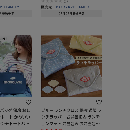
(0)
RD FAMILY
販売元：
BACKYARD FAMILY
8日発送予定
08月08日発送予定
バッグ 保冷 おし
ブルー ランチクロス 保冷 通販 ラ
チトート かわいい
ンチラッパー お弁当包み ランチ
ランチトートバッ
ョンマット 弁当包み お弁当包む
お弁当 保冷トート
布 お弁当つつみ お弁当袋 風呂敷