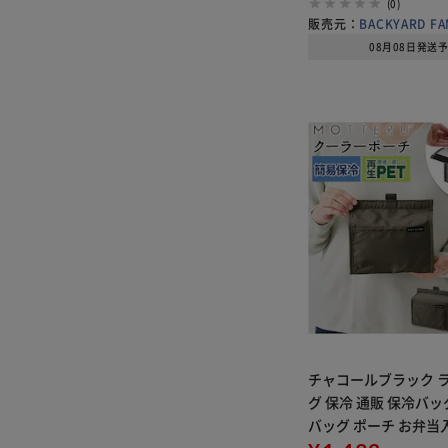
(0)
販売元：
BACKYARD FA
08月08日発送
チャコールブラック 
グ 保冷 通販 保冷バッ
バッグ ポーチ お弁当
み 保冷バック 保温 縦