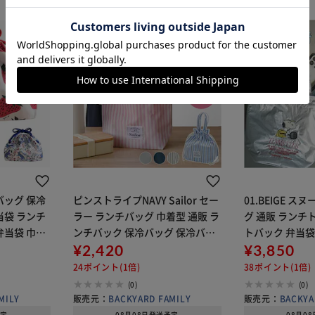
カートに入れる
購入手続きへ
バッグ 保冷
ピンストライプNAVY Sailor セー
01.BEIGE 
弁当袋 ランチ
ラー ランチバッグ 巾着型 通販 ラ
グ 通販 ランチ
弁当袋 巾着
ンチバック 保冷バッグ 保冷バッ
トバック 弁当袋
み 弁当包み
ク エコバッグ エコバック 巾着バ
¥2,420
着バッグ 保冷バ
¥3,850
 大人 かわい
ッグ 巾着バック お弁当袋 保冷 保
バッグ 保冷 保温
24ポイント(1倍)
38ポイント(1倍)
温 保冷保温 巾着
47 キャラクター
(0)
(0)
MILY
販売元：
BACKYARD FAMILY
販売元：
BACKYA