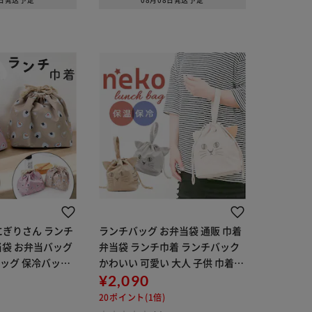
8日発送予定
08月08日発送予定
にぎりさん ランチ
ランチバッグ お弁当袋 通販 巾着
当袋 お弁当バッグ
弁当袋 ランチ巾着 ランチバック
ッグ 保冷バッグ
かわいい 可愛い 大人 子供 巾着袋
クターグッズ お
保冷 猫 ねこ ネコ にゃふにゃふ レ
¥2,090
いい おしゃれ 可
ディース メンズ アニマル 動物 猫
20ポイント(1倍)
子供 子ども
グッズ 巾着ランチ