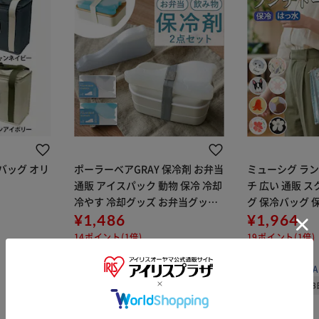
チバッグ オリ
ポーラーベアGRAY 保冷剤 お弁当
ミューシグ ラン
通販 アイスパック 動物 保冷 冷却
チ 広い 通販 
冷やす 冷却グッズ お弁当グッズ
グ 保冷バッグ 
長持ち 繰り返し使える 現代百貨
¥1,486
お弁当 かわいい
¥1,964
kinos キノス お弁当箱 飲み物 大
お弁当袋 バック
14ポイント(1倍)
19ポイント(1倍)
人 子供 ランチ
生 お弁当入れ 
(0)
(0)
販売元：
BACKYARD FAMILY
販売元：
BACKYA
08月08日発送予定
08月0
※ご確認ください