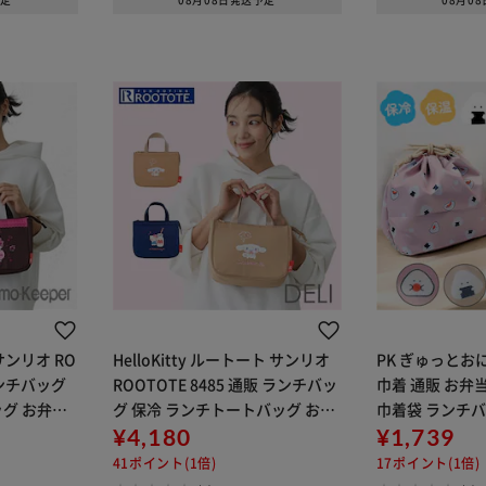
予定
08月08日発送予定
08月0
サンリオ RO
HelloKitty ルートート サンリオ
PK ぎゅっとお
 ランチバッグ
ROOTOTE 8485 通販 ランチバッ
巾着 通販 お弁
グ お弁当
グ 保冷 ランチトートバッグ お弁
巾着袋 ランチバ
ック トート
当袋 保冷バッグ 保冷バック トー
¥4,180
保冷保温 キャラ
¥1,739
弁当 小さめ
トバッグ ファスナー お弁当 小さ
弁当グッズ かわ
41ポイント(1倍)
17ポイント(1倍)
め sanr
愛い 大人 女性 