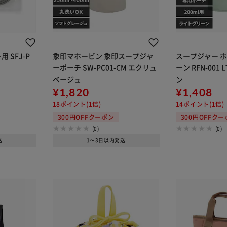
 SFJ-P
象印マホービン 象印スープジャ
スープジャー 
ーポーチ SW-PC01-CM エクリュ
ーン RFN-001
ベージュ
ン
¥1,820
¥1,408
18ポイント(1倍)
14ポイント(1倍)
300円OFFクーポン
300円OFFク
(0)
(0)
送
1～3日以内発送