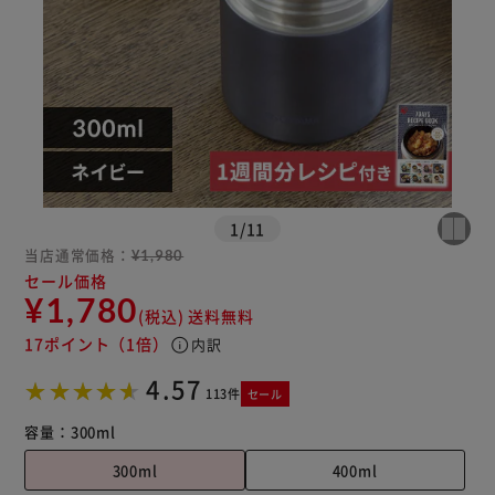
1
/
11
当店通常価格：
¥1,980
セール価格
¥1,780
(税込)
送料無料
17ポイント
（1倍）
info
内訳
4.57
113件
セール
容量：
300ml
300ml
400ml