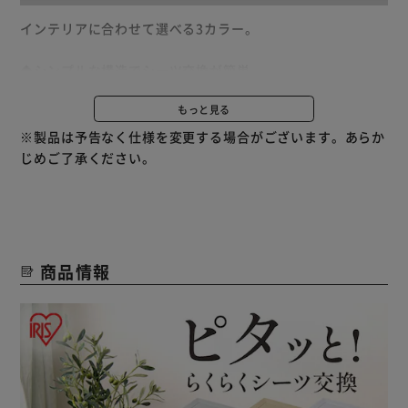
インテリアに合わせて選べる3カラー。
◆シンプルな構造でシーツ交換が簡単
マグネットでシーツを押さえるので、取り外しが簡単。
もっと見る
トイレシートの交換もスムーズにできます。
※製品は予告なく仕様を変更する場合がございます。あらか
◆お部屋を汚しにくい形状
じめご了承ください。
おしっこが内側に流れる傾斜形状になっているため、漏れに
くい。
◆簡単お手入れ
水洗いできるので、キレイな状態を保てます。
商品情報
段差が少ないので、拭き掃除もしやすい。