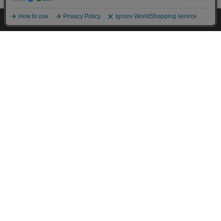
HOME
探す
ログイン
お気に入り
お知らせ
カートに商品を追加しました
購入手続きへ
こちらもいかがですか？
この商品についてのお問合せ
FOR YOU
あなたにおすすめのアイテム