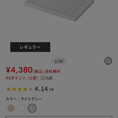
1
/
10
¥4,380
(税込)
送料無料
43ポイント
（1倍）
info
内訳
4.14
7件
カラー：
ライトグレー