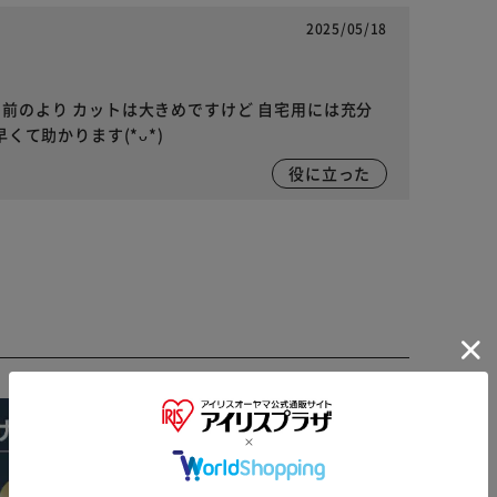
2025/05/18
^前のより カットは大きめですけど 自宅用には充分
早くて助かります(*ᴗ*)
役に立った
※ご確認ください