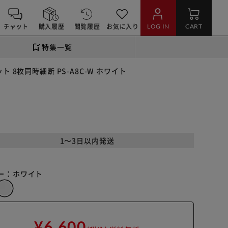
チャット
購入履歴
閲覧履歴
お気に入り
LOG IN
CART
特集一覧
 8枚同時細断 PS-A8C-W ホワイト
1～3日以内発送
ー：
ホワイト
¥6,600