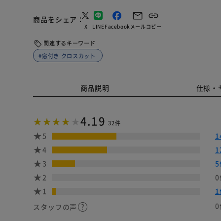
商品をシェア
X
LINE
Facebook
メール
コピー
関連するキーワード
#窓付き クロスカット
商品説明
仕様・
4.19
32件
5
1
4
1
3
5
2
0
1
1
0
スタッフの声