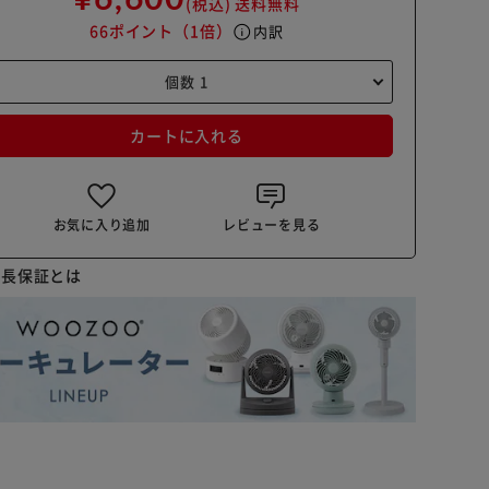
(税込)
送料無料
66ポイント
（1倍）
info
内訳
カートに入れる
お気に入り追加
レビューを見る
延長保証とは