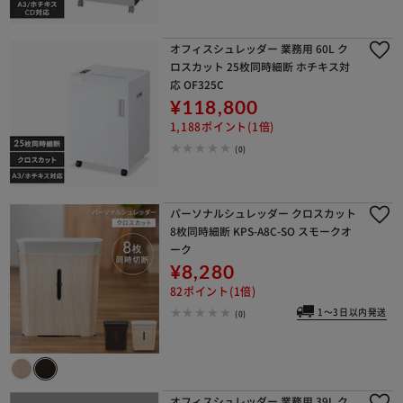
オフィスシュレッダー 業務用 60L ク
ロスカット 25枚同時細断 ホチキス対
応 OF325C
¥118,800
1,188ポイント(1倍)
(0)
パーソナルシュレッダー クロスカット
8枚同時細断 KPS-A8C-SO スモークオ
ーク
¥8,280
82ポイント(1倍)
1～3日以内発送
(0)
オフィスシュレッダー 業務用 39L ク