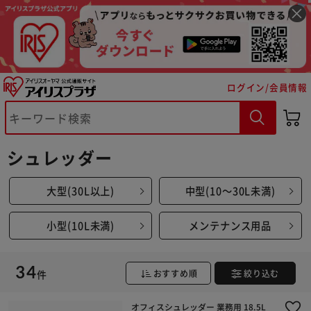
ログイン/会員情報
シュレッダー
大型(30L以上)
中型(10～30L未満)
小型(10L未満)
メンテナンス用品
34
件
おすすめ順
絞り込む
※ご確認ください
オフィスシュレッダー 業務用 18.5L