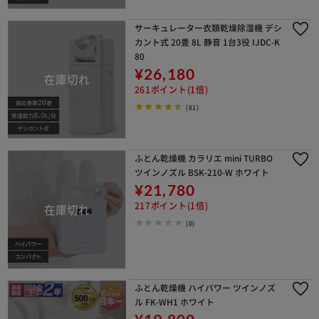
サーキュレーター衣類乾燥除湿機 デシ
カント式 20畳 8L 静音 1台3役 IJDC-K
80
¥26,180
261ポイント(1倍)
(81)
ふとん乾燥機 カラリエ mini TURBO
ツインノズル BSK-210-W ホワイト
¥21,780
217ポイント(1倍)
(0)
ふとん乾燥機 ハイパワー ツインノズ
ル FK-WH1 ホワイト