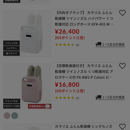
【内向きフラップ】 カラリエ ふとん
乾燥機 ツインノズル ハイパワー くつ
乾燥対応 ロングホース KFK-402-W ホ
ワイト
¥26,400
264ポイント(1倍)
1～3日以内発送
(3)
【衣類乾燥袋付き】 カラリエ ふとん
乾燥機 ツインノズル くつ乾燥対応 ア
ロマケース付 FK-RW2-P Colors ピン
ク
¥16,800
168ポイント(1倍)
1～3日以内発送
(1)
カラリエ ふとん乾燥機 シングルノズ