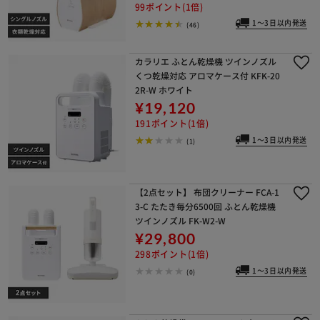
99ポイント(1倍)
1～3日以内発送
(46)
カラリエ ふとん乾燥機 ツインノズル
くつ乾燥対応 アロマケース付 KFK-20
2R-W ホワイト
¥19,120
191ポイント(1倍)
1～3日以内発送
(1)
【2点セット】 布団クリーナー FCA-1
3-C たたき毎分6500回 ふとん乾燥機
ツインノズル FK-W2-W
¥29,800
298ポイント(1倍)
1～3日以内発送
(0)