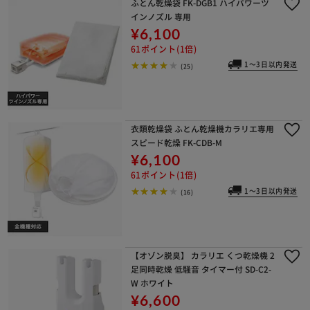
ふとん乾燥袋 FK-DGB1 ハイパワーツ
インノズル 専用
¥6,100
61ポイント(1倍)
1～3日以内発送
(25)
衣類乾燥袋 ふとん乾燥機カラリエ専用
スピード乾燥 FK-CDB-M
¥6,100
61ポイント(1倍)
1～3日以内発送
(16)
【オゾン脱臭】 カラリエ くつ乾燥機 2
足同時乾燥 低騒音 タイマー付 SD-C2-
W ホワイト
¥6,600