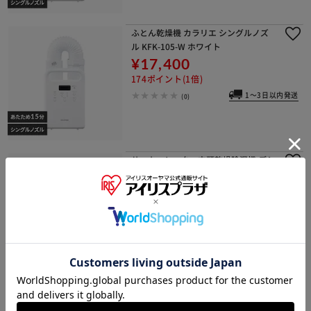
ふとん乾燥機 カラリエ シングルノズ
ル KFK-105-W ホワイト
¥17,400
174ポイント(1倍)
1～3日以内発送
(0)
サーキュレーター衣類乾燥除湿機 デシ
カント式 15畳 5.8L 静音 1台3役 IJDC-
P60-C アイボリー
¥23,800
238ポイント(1倍)
1～3日以内発送
(6)
【オゾン脱臭】 カラリエ くつ乾燥機 2