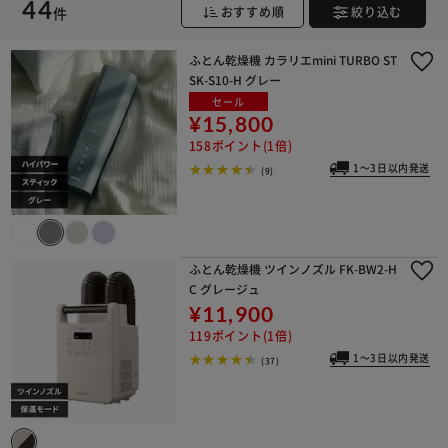
44
件
おすすめ順
絞り込む
※ご確認ください
ふとん乾燥機 カラリエmini TURBO ST
SK-S10-H グレー
セール
カートに入れる
購入手続きへ
¥15,800
158ポイント(1倍)
1～3日以内発送
(9)
ふとん乾燥機 ツインノズル FK-BW2-H
C グレージュ
¥11,900
119ポイント(1倍)
1～3日以内発送
(37)