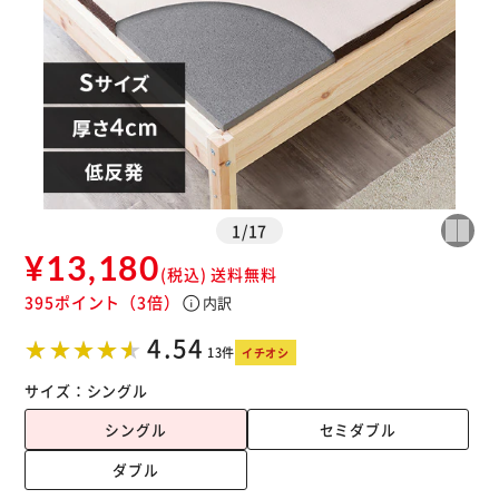
1
/
17
¥13,180
(税込)
送料無料
395ポイント
（3倍）
info
内訳
※ご確認ください
4.54
13件
イチオシ
カートに入れる
購入手続きへ
サイズ：
シングル
シングル
セミダブル
ダブル