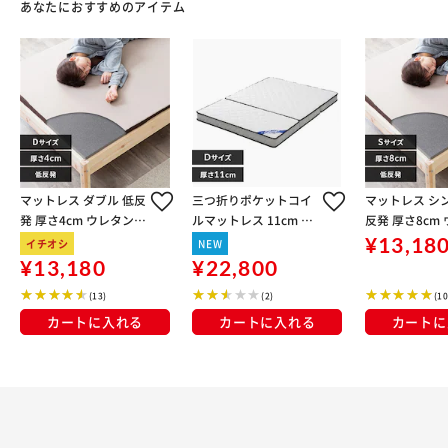
あなたにおすすめのアイテム
マットレス ダブル 低反
三つ折りポケットコイ
マットレス シ
発 厚さ4cm ウレタン
ルマットレス 11cm P
反発 厚さ8cm
リバーシブルカバー M
MTS11HR-3D ダブル
リバーシブルカ
¥13,18
イチオシ
NEW
ATK4-D
ATK8-S
¥13,180
¥22,800
(13)
(2)
(10
カートに入れる
カートに入れる
カートに