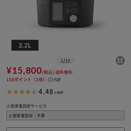
※ご確認ください
カートに入れる
購入手続きへ
1
/
13
¥15,800
(税込)
送料無料
158ポイント
（1倍）
info
内訳
4.48
158件
小型家電回収サービス