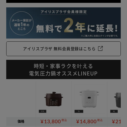
アイリスプラザ 無料会員登録はこちら
時短・家事ラクを叶える
電気圧力鍋オススメLINEUP
¥13,800
¥14,800
¥21,8
税込
税込
価格