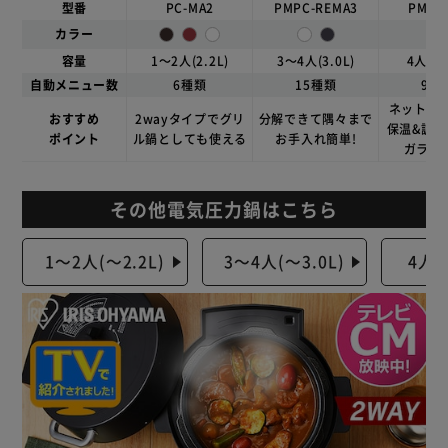
型番
PC-MA2
PMPC-REMA3
PMPC
カラー
容量
1～2人(2.2L)
3～4人(3.0L)
4人～(4
自動メニュー数
6種類
15種類
90
ネット限定
おすすめ
2wayタイプでグリ
分解できて隅々まで
保温&調
ポイント
ル鍋としても使える
お手入れ簡単!
ガラス
その他電気圧力鍋はこちら
1～2人(～2.2L)
3～4人(～3.0L)
4人～