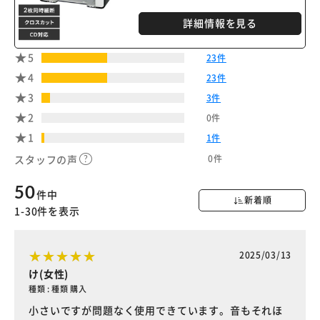
詳細情報を見る
※ご確認ください
5
23件
4
23件
カートに入れる
購入手続きへ
3
3件
2
0件
1
1件
0件
スタッフの声
50
件中
新着順
1-30件を表示
2025/03/13
け(女性)
種類 : 種類 購入
小さいですが問題なく使用できています。音もそれほ