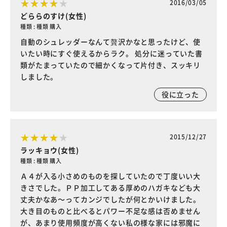
2016/03/05
どららのすけ(女性)
種類 : 種類 購入
自動のシュレッダーなんて贅沢かなと思ったけど、使
いたい時にすぐ使えるからラク。 処分に迷っていた書
類がたまっていたので細かくなって片付き、スッキリ
しました。
役に立った
2015/12/27
ラッキョウ(女性)
種類 : 種類 購入
Ａ４が入る小さめのものを探していたので丁度いい大
きさでした。ＰＰ加工してある厚めのハガキなども大
丈夫かなあ～ってカンジでしたが何とかいけました。
大き目のものと比べるとパワー不足な感は否めません
が、あまり使用頻度が高くない私の様な家には邪魔に