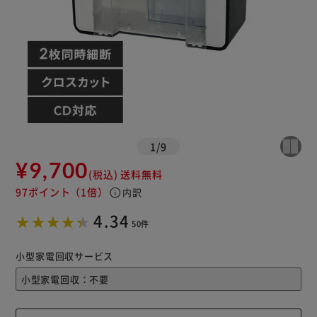
1
/
9
¥9,700
(税込)
送料無料
97ポイント
（1倍）
info
内訳
4.34
50件
小型家電回収サービス