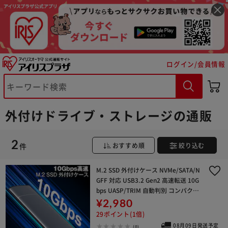
※ご確認ください
ログイン/会員情報
カートに入れる
購入手続きへ
外付けドライブ・ストレージの通販
2
件
おすすめ順
絞り込む
M.2 SSD 外付けケース NVMe/SATA/N
GFF 対応 USB3.2 Gen2 高速転送 10G
bps UASP/TRIM 自動判別 コンパクト
軽量 パソコン テレビ 録画 データ移行
¥2,980
ス
29ポイント(1倍)
08月09日発送予定
(0)