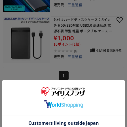
販売元：
三重通信
外付けハードディスクケース 2.5イン
チ HDD/SSD対応 USB3.0 高速転送 電
源不要 薄型 軽量 ポータブル ケース 最
大6TB対応 Windows Mac テレビ録画
¥1,000
対応 簡単装着
10ポイント(1倍)
08月09日発送予定
(0)
販売元：
三重通信
1
外付けドライブ・ストレージの関連カテゴ
リの商品を探す
PC・スマホ周辺機器
PCアクセサリ・サプライ
ラミネーターフィルム
ディスプレイ
シュレッダー