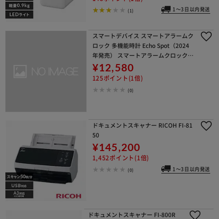
1～3日以内発送
(1)
スマートデバイス スマートアラームク
ロック 多機能時計 Echo Spot（2024
年発売） スマートアラームクロック w
ith Alexa 鮮やかなサウンド B0C2S4K
¥12,580
41G ブラック
125ポイント(1倍)
(0)
ドキュメントスキャナー RICOH FI-81
50
¥145,200
1,452ポイント(1倍)
1～3日以内発送
(0)
ドキュメントスキャナー FI-800R