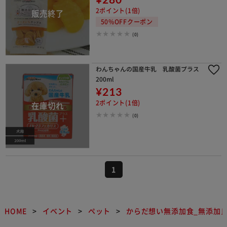
2ポイント(1倍)
50%OFFクーポン
(0)
わんちゃんの国産牛乳 乳酸菌プラス
200ml
¥213
2ポイント(1倍)
(0)
1
HOME
イベント
ペット
からだ想い無添加食_無添加