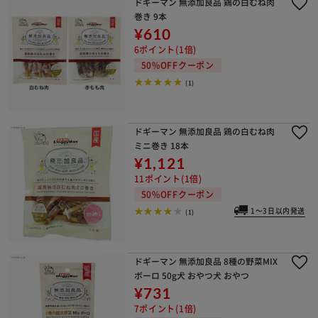
ドギーマン 無添加良品 鶏の白むね肉
巻き 9本
¥610
6ポイント(1倍)
50%OFFクーポン
(1)
ドギーマン 無添加良品 鶏の白むね肉
ミニ巻き 18本
¥1,121
11ポイント(1倍)
50%OFFクーポン
1～3日以内発送
(1)
ドギーマン 無添加良品 8種の野菜MIX
ボーロ 50g犬 おやつ犬 おやつ
¥731
7ポイント(1倍)