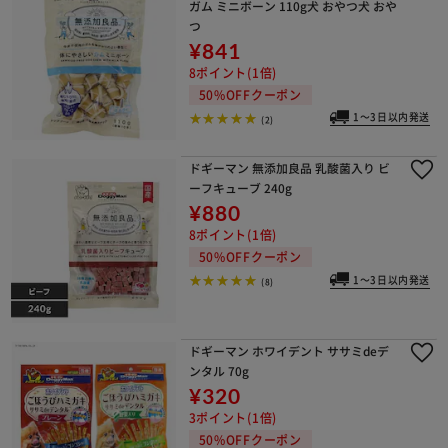
ガム ミニボーン 110g犬 おやつ犬 おや
つ
¥841
8ポイント(1倍)
50%OFFクーポン
1～3日以内発送
(2)
ドギーマン 無添加良品 乳酸菌入り ビ
ーフキューブ 240g
¥880
8ポイント(1倍)
50%OFFクーポン
1～3日以内発送
(8)
ドギーマン ホワイデント ササミdeデ
ンタル 70g
¥320
3ポイント(1倍)
50%OFFクーポン