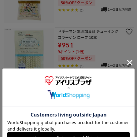
50%OFFクーポン
1～3日以内発送
(1)
ドギーマン 無添加良品 チューイング
コラーゲン ロープ 10本
¥951
9ポイント(1倍)
50%OFFクーポン
1～3日以内発送
(1)
ドギーマン 絹紗 スティック プレーン
100g
¥820
8ポイント(1倍)
50%OFFクーポン
1～3日以内発送
(2)