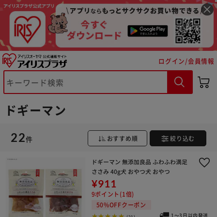
ログイン/会員情報
ドギーマン
22
※ご確認ください
件
おすすめ順
絞り込む
ドギーマン 無添加良品 ふわふわ満足
カートに入れる
購入手続きへ
ささみ 40g犬 おやつ犬 おやつ
¥911
9ポイント(1倍)
50%OFFクーポン
1～3日以内発送
(21)