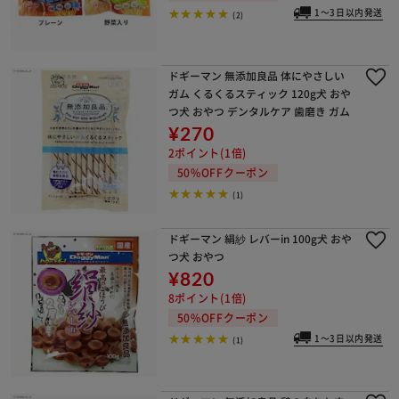
1～3日以内発送
(2)
ドギーマン 無添加良品 体にやさしい
ガム くるくるスティック 120g犬 おや
つ犬 おやつ デンタルケア 歯磨き ガム
¥270
2ポイント(1倍)
50%OFFクーポン
(1)
ドギーマン 絹紗 レバーin 100g犬 おや
つ犬 おやつ
¥820
8ポイント(1倍)
50%OFFクーポン
1～3日以内発送
(1)