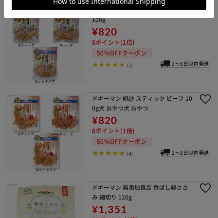
ドギーマン 絹紗 スティック 野菜入り
100g
¥820
8ポイント(1倍)
50%OFFクーポン
1～3日以内発送
(1)
ドギーマン 絹紗 スティック ビーフ 10
0g犬 おやつ犬 おやつ
¥820
8ポイント(1倍)
50%OFFクーポン
1～3日以内発送
(4)
ドギーマン 無添加良品 香ばし鶏ささ
み 細切り 120g
¥1,351