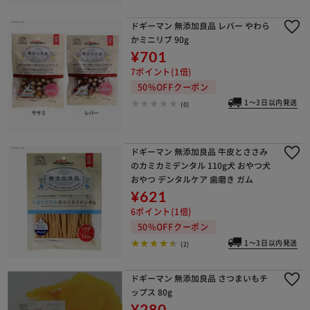
ドギーマン 無添加良品 レバー やわら
かミニリブ 90g
¥701
7ポイント(1倍)
50%OFFクーポン
1～3日以内発送
(0)
ドギーマン 無添加良品 牛皮とささみ
のカミカミデンタル 110g犬 おやつ犬
おやつ デンタルケア 歯磨き ガム
¥621
6ポイント(1倍)
50%OFFクーポン
1～3日以内発送
(2)
ドギーマン 無添加良品 さつまいもチ
ップス 80g
¥280