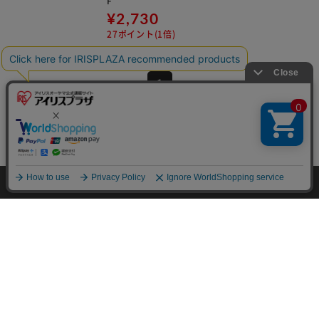
¥2,730
27ポイント(1倍)
(3)
1
HOME
イベント
専用パーツ
空調・季節家電
空気
HOME
探す
ログイン
お気に入り
お知らせ