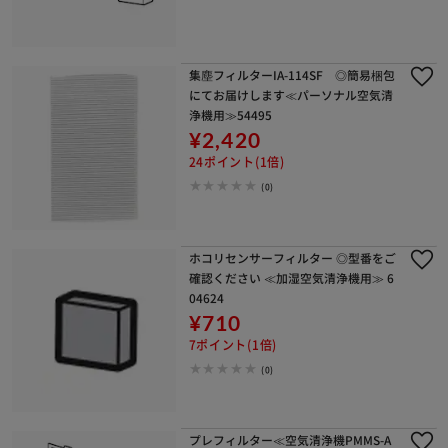
集塵フィルターIA-114SF ◎簡易梱包
にてお届けします≪パーソナル空気清
浄機用≫54495
¥2,420
24ポイント(1倍)
(0)
ホコリセンサーフィルター ◎型番をご
確認ください ≪加湿空気清浄機用≫ 6
04624
¥710
7ポイント(1倍)
(0)
プレフィルター≪空気清浄機PMMS-A