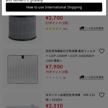
空気清浄機 集塵フィルター 10畳 IAP-
A25FL
¥2,700
27ポイント(1倍)
1～3日以内発送
(63)
空気清浄機能付き除湿機 集塵フィルタ
ー IJCP-J160HF ≪IJCP-J160/KDCP-
J16H 専用≫
¥7,900
79ポイント(1倍)
1～3日以内発送
(0)
水タンク≪加湿空気清浄機 HXF-C25
用≫ 633834
¥2,310