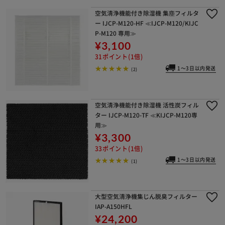
空気清浄機能付き除湿機 集塵フィルタ
ー IJCP-M120-HF ≪IJCP-M120/KIJC
P-M120 専用≫
¥3,100
31ポイント(1倍)
1～3日以内発送
(2)
空気清浄機能付き除湿機 活性炭フィル
ター IJCP-M120-TF ≪KIJCP-M120専
用≫
¥3,300
33ポイント(1倍)
1～3日以内発送
(1)
大型空気清浄機集じん脱臭フィルター
IAP-A150HFL
¥24,200