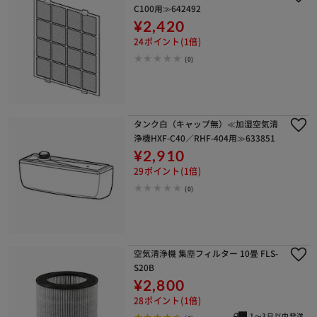
C100用≫642492
¥2,420
24ポイント(1倍)
(0)
タンク白（キャップ無）≪加湿空気清
浄機HXF-C40／RHF-404用≫633851
¥2,910
29ポイント(1倍)
(0)
空気清浄機 集塵フィルター 10畳 FLS-
S20B
¥2,800
28ポイント(1倍)
1～3日以内発送