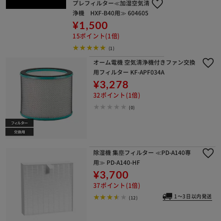
プレフィルター≪加湿空気清
浄機 HXF-B40用≫ 604605
¥1,500
15ポイント(1倍)
(1)
オーム電機 空気清浄機付きファン交換
用フィルター KF-APF034A
¥3,278
32ポイント(1倍)
(0)
除湿機 集塵フィルター ≪PD-A140専
用≫ PD-A140-HF
¥3,700
37ポイント(1倍)
1～3日以内発送
(12)