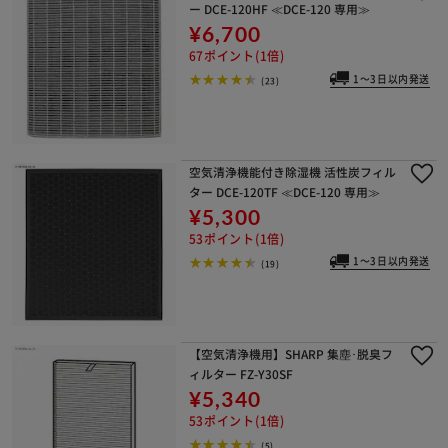
ー DCE-120HF ≪DCE-120 専用≫
¥6,700
67ポイント(1倍)
1～3日以内発送
(23)
空気清浄機能付き除湿機 活性炭フィル
ター DCE-120TF ≪DCE-120 専用≫
¥5,300
53ポイント(1倍)
1～3日以内発送
(19)
【空気清浄機用】SHARP 集塵･脱臭フ
ィルター FZ-Y30SF
¥5,340
53ポイント(1倍)
(5)