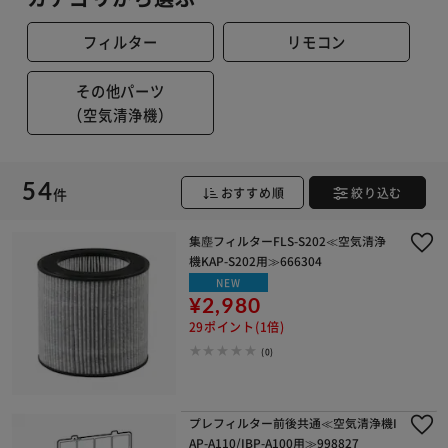
フィルター
リモコン
その他パーツ
※ご確認ください
（空気清浄機）
カートに入れる
購入手続きへ
54
件
おすすめ順
絞り込む
集塵フィルターFLS-S202≪空気清浄
機KAP-S202用≫666304
NEW
¥2,980
29ポイント(1倍)
(0)
プレフィルター前後共通≪空気清浄機I
AP-A110/IBP-A100用≫998827