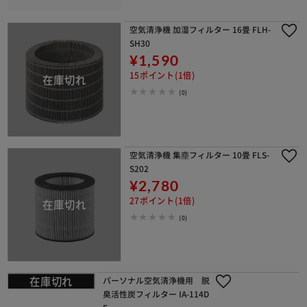
空気清浄機 加湿フィルター 16畳 FLH-
SH30
¥1,590
15ポイント(1倍)
(0)
空気清浄機 集塵フィルター 10畳 FLS-
S202
¥2,780
27ポイント(1倍)
(0)
パーソナル空気清浄機用 脱臭活性炭
フィルター IA-114DF