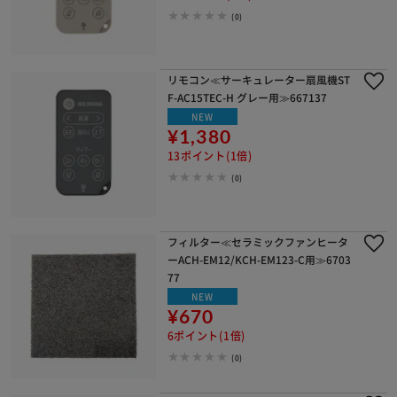
(0)
リモコン≪サーキュレーター扇風機ST
F-AC15TEC-H グレー用≫667137
NEW
¥1,380
13ポイント(1倍)
(0)
フィルター≪セラミックファンヒータ
ーACH-EM12/KCH-EM123-C用≫6703
77
NEW
¥670
6ポイント(1倍)
(0)