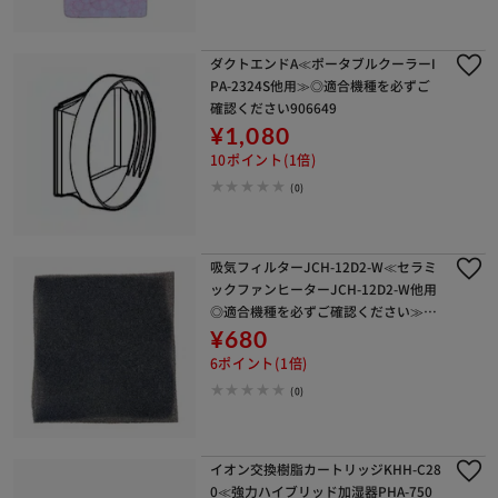
ダクトエンドA≪ポータブルクーラーI
PA-2324S他用≫◎適合機種を必ずご
確認ください906649
¥1,080
10ポイント(1倍)
(0)
吸気フィルターJCH-12D2-W≪セラミ
ックファンヒーターJCH-12D2-W他用
◎適合機種を必ずご確認ください≫77
452
¥680
6ポイント(1倍)
(0)
イオン交換樹脂カートリッジKHH-C28
0≪強力ハイブリッド加湿器PHA-750