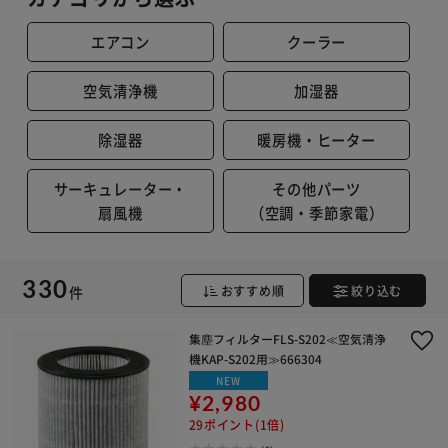
エアコン
クーラー
空気清浄機
加湿器
除湿器
暖房機・ヒーター
サーキュレーター・
その他パーツ
※ご確認ください
扇風機
（空調・季節家電）
カートに入れる
購入手続きへ
330
件
おすすめ順
絞り込む
集塵フィルターFLS-S202≪空気清浄
機KAP-S202用≫666304
NEW
¥2,980
29ポイント(1倍)