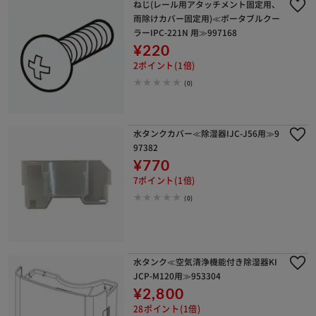
ねじ(レール用アタッチメント固定用、
雨除けカバー固定用)≪ポータブルクー
ラーIPC-221N 用≫997168
¥220
2ポイント(1倍)
(0)
水タンクカバー≪除湿器IJC-J56用≫9
97382
¥770
7ポイント(1倍)
(0)
水タンク≪空気清浄機能付き除湿器KI
JCP-M120用≫953304
¥2,800
28ポイント(1倍)