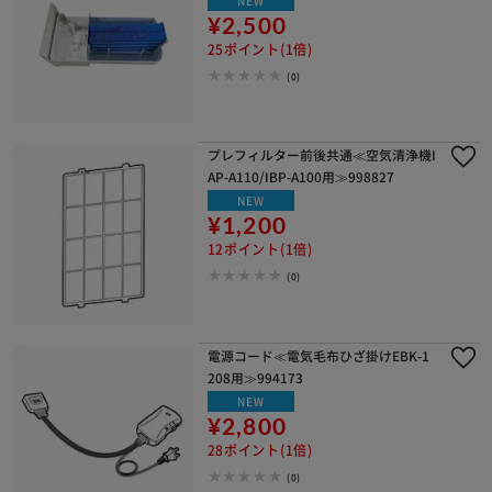
NEW
¥2,500
25ポイント(1倍)
(0)
プレフィルター前後共通≪空気清浄機I
AP-A110/IBP-A100用≫998827
NEW
¥1,200
12ポイント(1倍)
(0)
電源コード≪電気毛布ひざ掛けEBK-1
208用≫994173
NEW
¥2,800
28ポイント(1倍)
(0)