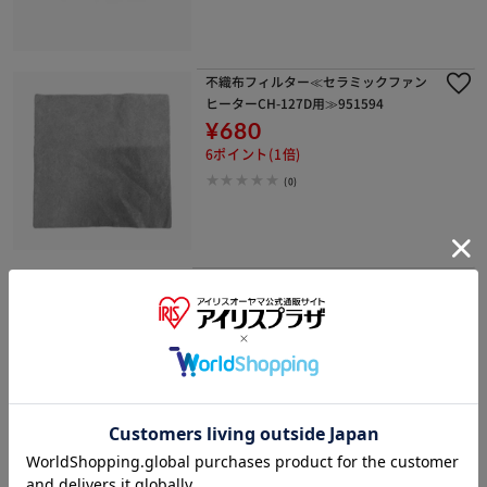
不織布フィルター≪セラミックファン
ヒーターCH-127D用≫951594
¥680
6ポイント(1倍)
(0)
水タンク≪除湿器IJC-J56用≫99563
9
¥910
9ポイント(1倍)
(0)
排気ダクト≪ポータブルクーラーIPC-