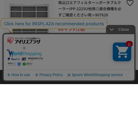
吸込口エアフィルター≪ポータブルク
ーラーIPP-2225U他用◎適合機種を必
ずご確認ください用≫907620
¥930
9ポイント(1倍)
(0)
吸気口エアフィルター≪ポータブルク
ーラーIPP-2225U他用◎適合機種を必
ずご確認ください≫907621
¥930
HOME
探す
ログイン
お気に入り
お知らせ
9ポイント(1倍)
(0)
1
2
3
次へ >>