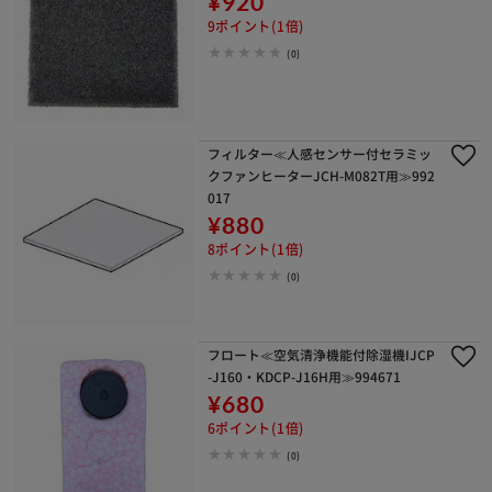
¥920
9ポイント(1倍)
(0)
フィルター≪人感センサー付セラミッ
クファンヒーターJCH-M082T用≫992
017
¥880
8ポイント(1倍)
(0)
フロート≪空気清浄機能付除湿機IJCP
-J160・KDCP-J16H用≫994671
¥680
6ポイント(1倍)
(0)