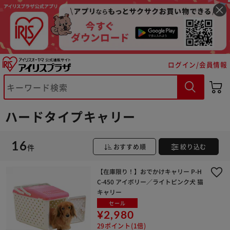
ログイン/会員情報
ハードタイプキャリー
※ご確認ください
16
件
おすすめ順
絞り込む
カートに入れる
購入手続きへ
【在庫限り！】おでかけキャリー P-H
C-450 アイボリー／ライトピンク犬 猫
キャリー
セール
¥2,980
29ポイント(1倍)