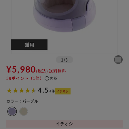
1
/
3
¥5,980
(税込)
送料無料
59ポイント
（1倍）
info
内訳
4.5
4件
イチオシ
カラー：
パープル
イチオシ