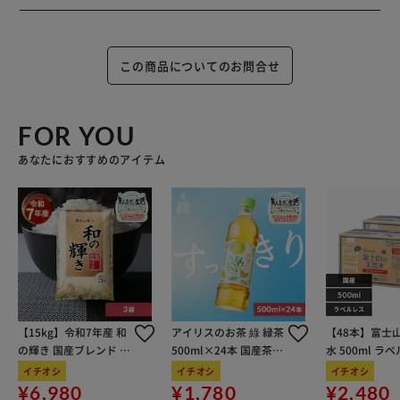
この商品についてのお問合せ
FOR YOU
あなたにおすすめのアイテム
【15kg】令和7年産 和
アイリスのお茶 綠 緑茶
【48本】富士
の輝き 国産ブレンド 5
500ml×24本 国産茶葉
水 500ml ラ
kg×3袋
100％使用
イチオシ
イチオシ
イチオシ
¥6,980
¥1,780
¥2,480