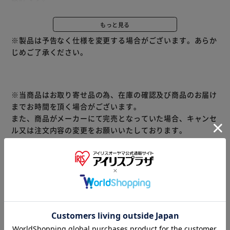
持ちやすいハンドル付き。
ひっかけ部にかけるだけで、簡単に取り付けられます。
もっと見る
ドアは簡単にロックでき、お出かけ時も安心です。
※製品は予告なく仕様を変更する場合がございます。あらか
居心地快適クッション付き
じめご了承ください。
※当商品はお取り寄せ品の為、在庫の確認及び商品のお届け
までお時間を頂く場合がございます。
また、商品がメーカーにて完売となっていた場合、キャンセ
ル又は注文内容の変更をお願いいたしております。
予めご了承くださいますようお願いいたします。
■こちらの
商品はアイリスプラザがセレクトしたオススメ商品です。
商品情報