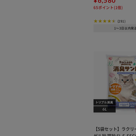
¥6,580
65ポイント(1倍)
(291)
1～3日以内発
【5袋セット】ラクリ
ゲル砂 猫砂 6L S-SSG