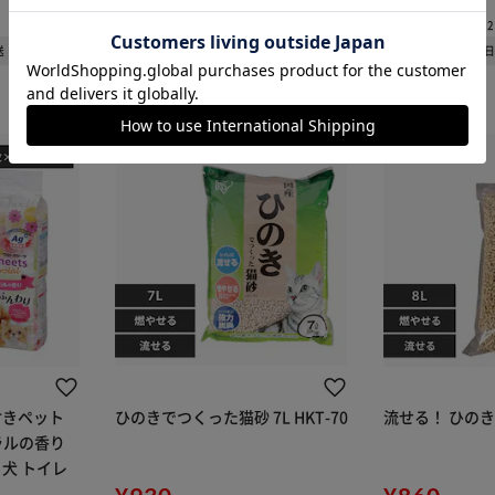
カートに入れる
購入手続きへ
(347)
(392
送
1～3日以内発送
1～3
り付きペット
ひのきでつくった猫砂 7L HKT-70
流せる！ ひのき
ラルの香り
 犬 トイレ