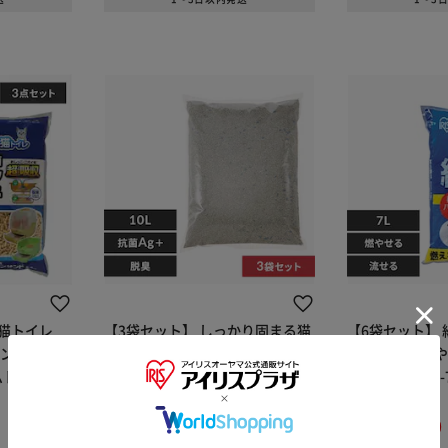
ん猫トイレ
【3袋セット】 しっかり固まる猫
【6袋セット】 紙
ド（3.5k
砂 10L 鉱物 猫砂
レに流せる 燃や
ムトイレ 猫
イプ 猫砂 KMN-
¥2,780
¥4,140
※ご確認ください
27ポイント(1倍)
41ポイント(1倍)
定期便で¥2,641
定期便で¥3,933