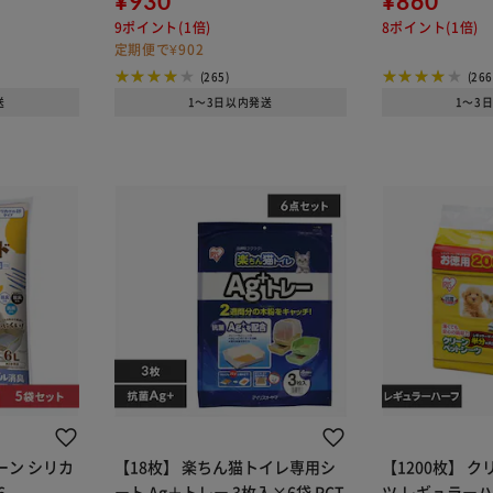
¥930
¥860
9ポイント(1倍)
8ポイント(1倍)
定期便で¥902
(265)
(266
送
1～3日以内発送
1～3
ーン シリカ
【18枚】 楽ちん猫トイレ専用シ
【1200枚】 
6
ート Ag＋トレー 3枚入×6袋 RCT
ツ レギュラーハ