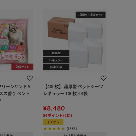
リーンサンド 5L
【400枚】 超厚型 ペットシーツ
スの香り ベント
レギュラー 100枚×4袋
砂
¥8,480
84ポイント(1倍)
イチオシ
(1556)
日以内発送
1～3日以内発送