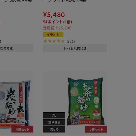
¥5,480
)
54ポイント(1倍)
定期便で¥5,206
イチオシ
)
(321)
日以内発送
1～3日以内発送