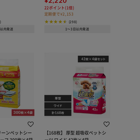
¥2,220
22ポイント(1倍)
定期便で¥2,153
)
(298)
日以内発送
1～3日以内発送
クリーンペットシー
【168枚】 厚型 超吸収ペットシ
ーフ 300枚×4袋
ーツ ワイド 42枚×4袋