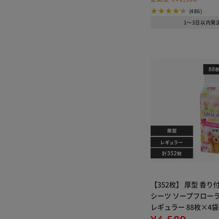
(486)
1～3日以内発
【352枚】 厚型 香
シーツ ソープフロー
レギュラー 88枚×4袋