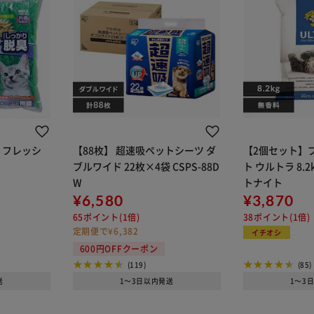
ィフレッシ
【88枚】 超速吸ペットシーツ ダ
【2個セット】
ブルワイド 22枚×4袋 CSPS-88D
ト ウルトラ 8.2
W
トナイト
¥6,580
¥3,870
65ポイント(1倍)
38ポイント(1倍)
定期便で¥6,382
イチオシ
600円OFFクーポン
(119)
(85)
送
1～3日以内発送
1～3