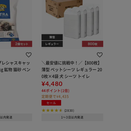
プレシャスキャッ
＼最安値に挑戦中！／【800枚】
kg 鉱物 猫砂 ベン
薄型 ペットシーツ レギュラー 20
0枚×4袋 犬 シーツ トイレ
¥4,480
44ポイント(1倍)
定期便で¥4,435
セール
(2830)
日以内発送
1～3日以内発送