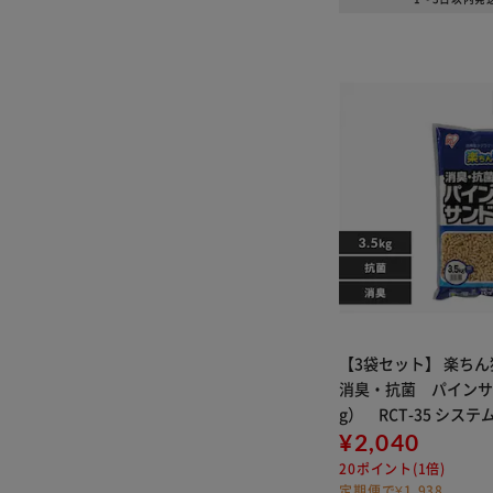
【3袋セット】 楽ち
消臭・抗菌 パインサン
g） RCT-35 システ
砂
¥2,040
20ポイント(1倍)
定期便で¥1,938