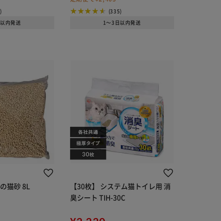
)
(335)
日以内発送
1～3日以内発送
の猫砂 8L
【30枚】 システム猫トイレ用 消
臭シート TIH-30C