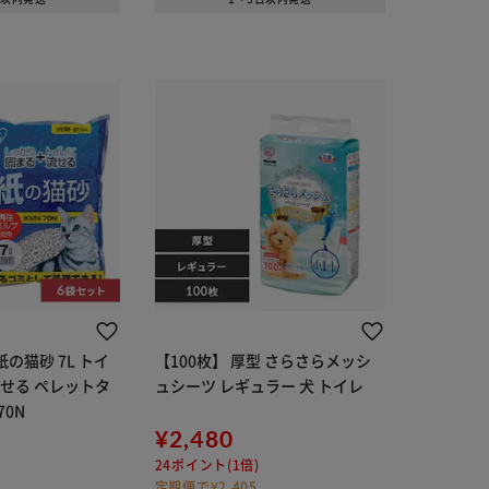
の猫砂 7L トイ
【100枚】 厚型 さらさらメッシ
せる ペレットタ
ュシーツ レギュラー 犬 トイレ
70N
¥2,480
24ポイント(1倍)
定期便で¥2,405