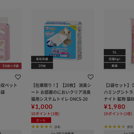
超吸収ペット
【在庫限り！】【20枚】 消臭シ
【2袋セット】ク
4袋
ート お部屋のにおいクリア消臭
ハミングシトラ
猫用システムトイレ ONCS-20
ナイト 鉱物 猫
¥1,000
¥1,980
10ポイント(1倍)
19ポイント(1倍)
セール
(24)
(93)
送
1～3日以内発送
1～3