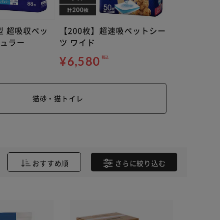
型 超吸収ペッ
【200枚】超速吸ペットシー
ギュラー
ツ ワイド
¥6,580
税込
猫砂・猫トイレ
おすすめ順
さらに
絞り込む