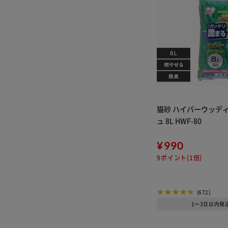
猫砂 ハイパーウッデ
ュ 8L HWF-80
¥990
9ポイント(1倍)
(672)
1～3日以内発