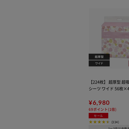
【224枚】 超厚型 
シーツ ワイド 56枚×
¥6,980
69ポイント(1倍)
セール
(334)
1～3日以内発