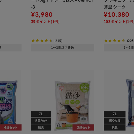
-3
薄型 シーツ
¥3,980
¥10,380
39ポイント(1倍)
103ポイント(1倍
(215)
(225
送
1～3日以内発送
1～3