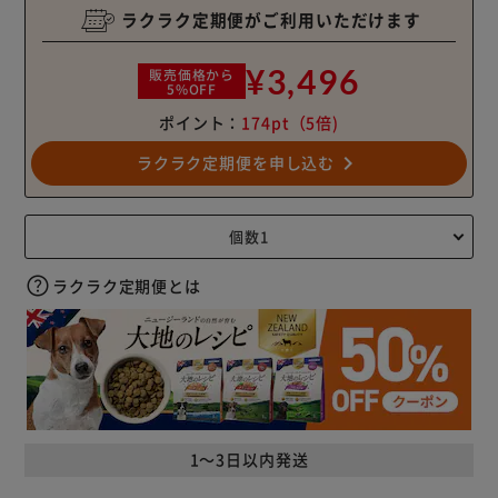
ラクラク定期便がご利用いただけます
¥3,496
販売価格から
5%OFF
ポイント：
174pt
（5倍)
navigate_next
ラクラク定期便を申し込む
ラクラク定期便とは
1～3日以内発送