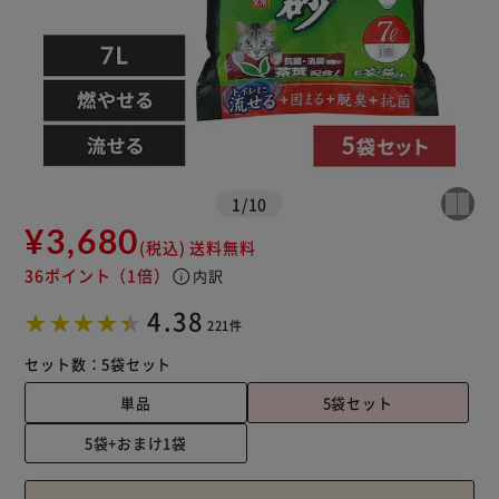
1
/
10
¥3,680
(税込)
送料無料
36ポイント
（1倍）
info
内訳
4.38
221件
セット数：
5袋セット
単品
5袋セット
5袋+おまけ1袋