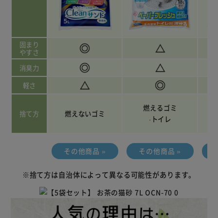
固まり
やすさ
消臭力
軽さ
燃えるゴミ
捨て方
燃えないゴミ
·トイレ
その他商品 »
その他商品 »
※捨て方は自治体によって異なる可能性があります。