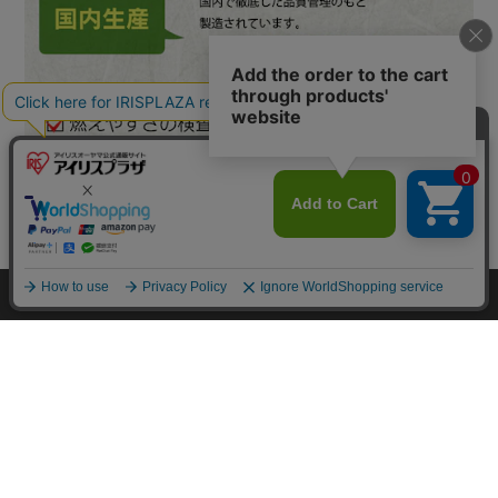
カートに入れる
▼ 食品・飲料おすすめ ▼
HOME
探す
ログイン
お気に入り
お知らせ
カートに商品を追加しました
購入手続きへ
こちらもいかがですか？