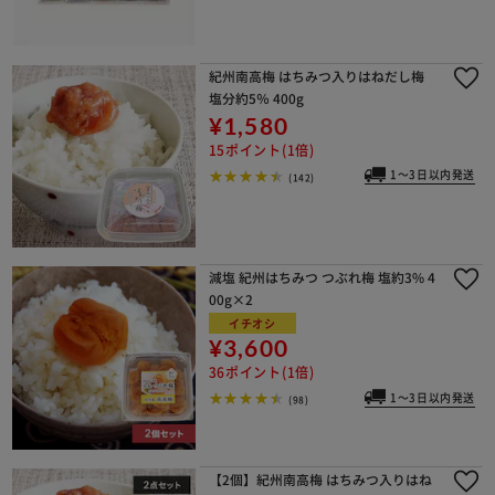
紀州南高梅 はちみつ入りはねだし梅
塩分約5％ 400g
¥1,580
15ポイント(1倍)
1～3日以内発送
(142)
減塩 紀州はちみつ つぶれ梅 塩約3% 4
00g×2
イチオシ
¥3,600
36ポイント(1倍)
1～3日以内発送
(98)
【2個】紀州南高梅 はちみつ入りはね