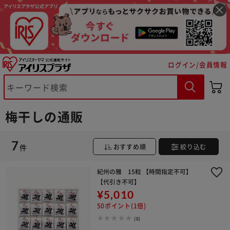
ログイン/会員情報
※ご確認ください
カートに入れる
購入手続きへ
梅干しの通販
7
件
おすすめ順
絞り込む
紀州の雅 15粒 【時間指定不可】
【代引き不可】
¥5,010
50ポイント(1倍)
(0)