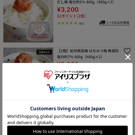
だし梅 塩分約5％ 800g（400g×2）
¥3,200
32ポイント(1倍)
1～3日以内発送
(62)
【2個】紀州南高梅 はちみつ梅 無選別
塩分約7％ 800g（400g×2）
¥3,000
30ポイント(1倍)
10%OFFクーポン
1～3日以内発送
(87)
種抜き梅干し はちみつ
¥1,820
18ポイント(1倍)
(24)