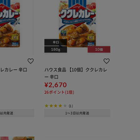
レカレー 辛口
ハウス食品 【10個】ククレカレ
ー 辛口
¥2,670
26ポイント(1倍)
(1)
日以内発送
1～3日以内発送