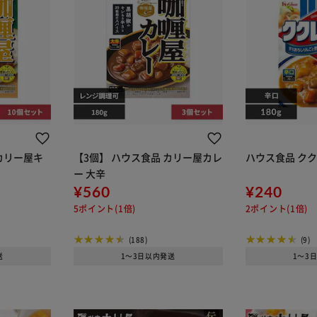
カリー屋キ
【3個】 ハウス食品 カリー屋カレ
ハウス食品 クク
ー 大辛
¥560
¥240
5ポイント(1倍)
2ポイント(1倍)
(188)
(9)
送
1～3日以内発送
1～3