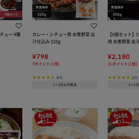
チュー 4種
カレー・シチュー用 水煮野菜 出
【6個セット】
汁仕込み 320g
用 水煮野菜 出汁
¥798
¥2,180
7ポイント(1倍)
21ポイント(1倍)
(63)
(21)
1～3日以内発送
1～3