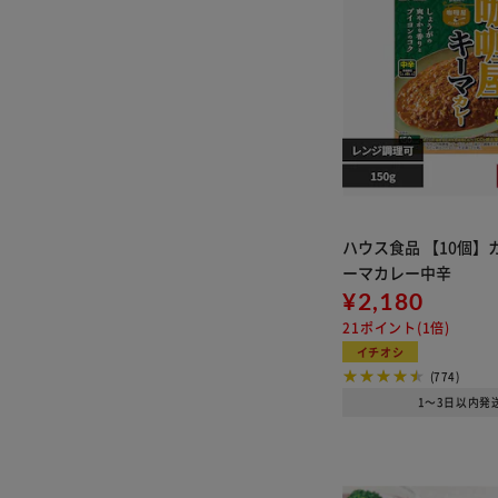
ハウス食品 【10個】
ーマカレー中辛
¥2,180
21ポイント(1倍)
イチオシ
(774)
1～3日以内発