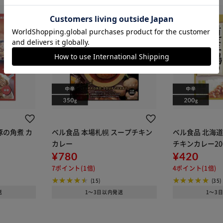
カートに入れる
購入手続きへ
豚の角煮 カ
ベル食品 本場札幌 スープチキン
ベル食品 北海
カレー
チキンカレー20
¥780
¥420
7ポイント(1倍)
4ポイント(1倍)
(15)
(35)
送
1～3日以内発送
1～3