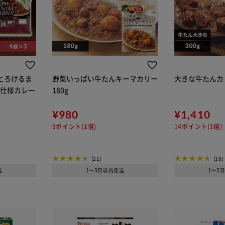
とろけるま
野菜いっぱい牛たんキーマカリー
大きな牛たんカレ
ン仕様カレー
180g
¥980
¥1,410
9ポイント(1倍)
14ポイント(1倍)
(21)
(16)
送
1～3日以内発送
1～3