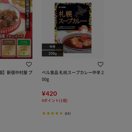
5個】新宿中村屋 プ
ベル食品 札幌スープカレー中辛 2
00g
¥420
4ポイント(1倍)
(68)