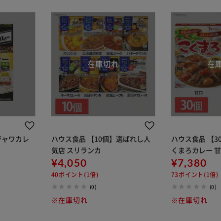
ジャワカレ
ハウス食品 【10個】選ばれし人
ハウス食品 【3
気店 スリランカ
くまろカレー 
¥4,050
¥7,380
40ポイント(1倍)
73ポイント(1倍)
(0)
(0)
※在庫切れ
※在庫切れ