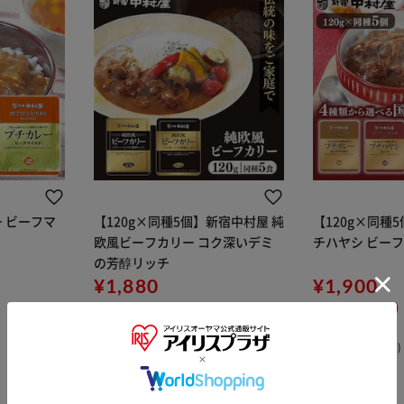
 ビーフマ
【120g×同種5個】新宿中村屋 純
【120g×同種
欧風ビーフカリー コク深いデミ
チハヤシ ビーフ
の芳醇リッチ
¥1,880
¥1,900
18ポイント(1倍)
19ポイント(1倍)
イチオシ
(145)
(28)
※ご確認ください