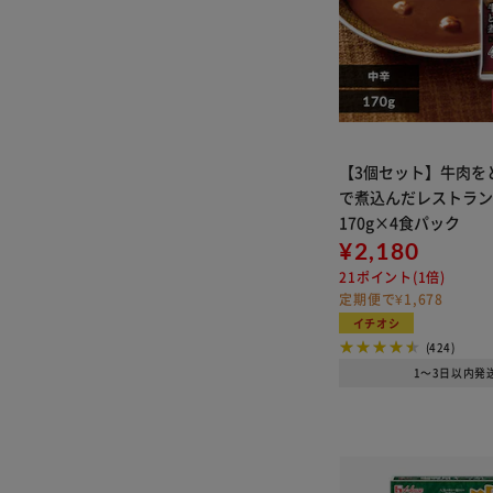
【3個セット】牛肉を
で煮込んだレストラ
170g×4食パック
¥2,180
21ポイント(1倍)
定期便で¥1,678
イチオシ
(424)
1～3日以内発