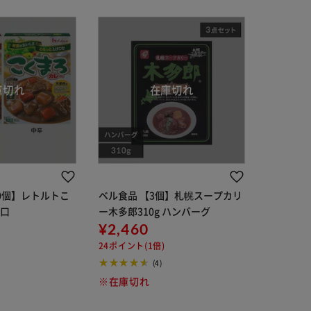
0個】レトルトこ
ベル食品 【3個】札幌スープカリ
甘口
ー木多郎310g ハンバーグ
¥2,460
24ポイント(1倍)
(4)
※在庫切れ