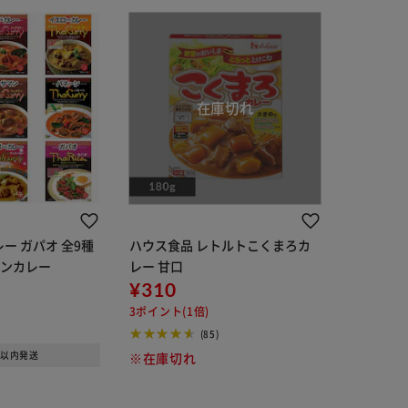
ー ガパオ 全9種
ハウス食品 レトルトこくまろカ
ーンカレー
レー 甘口
¥310
3ポイント(1倍)
(85)
日以内発送
※在庫切れ