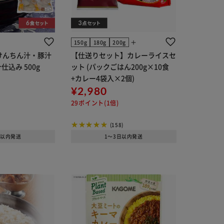
add
150g
180g
200g
けんちん汁・豚汁
【仕送りセット】カレーライスセ
仕込み 500g
ット (パックごはん200g×10食
+カレー4袋入×2個)
¥2,980
29ポイント(1倍)
(158)
日以内発送
1～3日以内発送