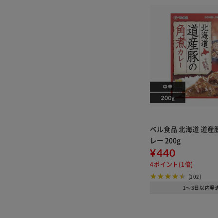
ベル食品 北海道 道産
レー 200g
¥440
4ポイント(1倍)
(102)
1～3日以内発